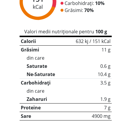
Carbohidrați:
10%
kCal
Grăsimi:
70%
Valori medii nutriționale pentru
100 g
Calorii
632 kj / 151 kCal
Grăsimi
11 g
din care
Saturate
0.6 g
Ne-Saturate
10.4 g
Carbohidrați
3.5 g
din care
Zaharuri
1.9 g
Proteine
7 g
Sare
4900 mg