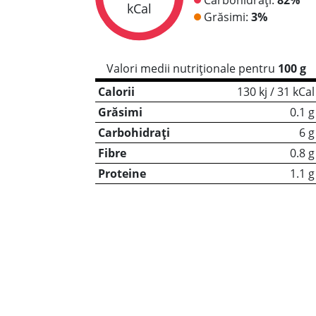
kCal
Grăsimi:
3%
Valori medii nutriționale pentru
100 g
Calorii
130 kj / 31 kCal
Grăsimi
0.1 g
Carbohidrați
6 g
Fibre
0.8 g
Proteine
1.1 g