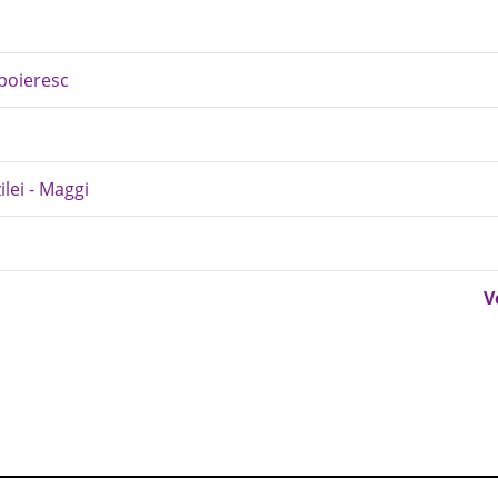
boieresc
lei - Maggi
V