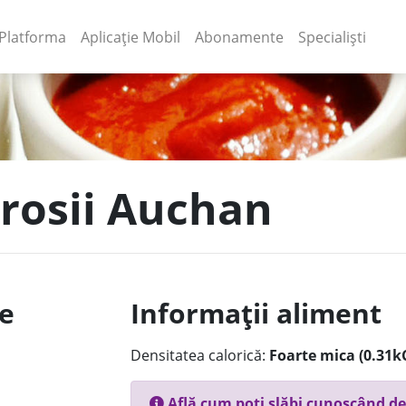
(current)
(current)
Platforma
Aplicație Mobil
Abonamente
Specialiști
 rosii Auchan
le
Informații aliment
Densitatea calorică:
Foarte mica (0.31k
Află cum poți slăbi cunoscând de