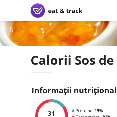
eat & track
Calorii Sos de
Informații nutriționa
Proteine:
15%
31
Carbohidrați:
82%