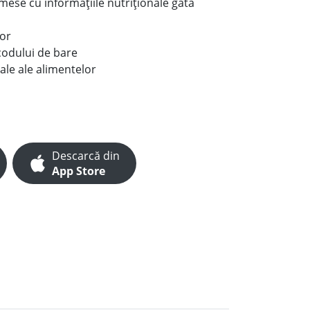
e mese cu informațiile nutriționale gata
lor
codului de bare
ale ale alimentelor
Descarcă din
App Store