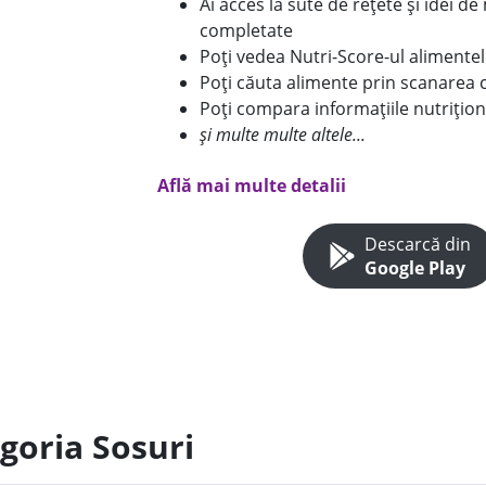
Ai acces la sute de rețete și idei d
completate
Poți vedea Nutri-Score-ul alimente
Poți căuta alimente prin scanarea 
Poți compara informațiile nutrițion
și multe multe altele...
Află mai multe detalii
Descarcă din
Google Play
goria Sosuri