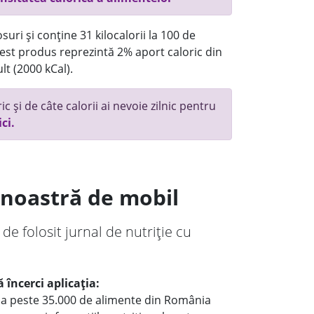
uri și conține 31 kilocalorii la 100 de
st produs reprezintă 2% aport caloric din
lt (2000 kCal).
c și de câte calorii ai nevoie zilnic pentru
ici.
a noastră de mobil
 de folosit jurnal de nutriție cu
 încerci aplicația:
le a peste 35.000 de alimente din România