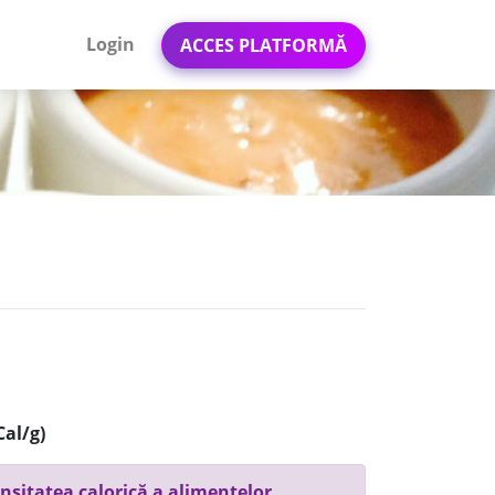
Login
ACCES PLATFORMĂ
Cal/g)
nsitatea calorică a alimentelor