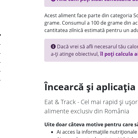
Acest aliment face parte din categoria Sos
grame. Consumul a 100 de grame din ace
cantitatea zilnică estimată pentru un adu
Dacă vrei să afli necesarul tău calori
a-ți atinge obiectivul,
îl poți calcula a
Încearcă și aplicați
Eat & Track - Cel mai rapid și ușor
alimente exclusiv din România
Uite doar câteva motive pentru care să
Ai acces la informațiile nutriționa