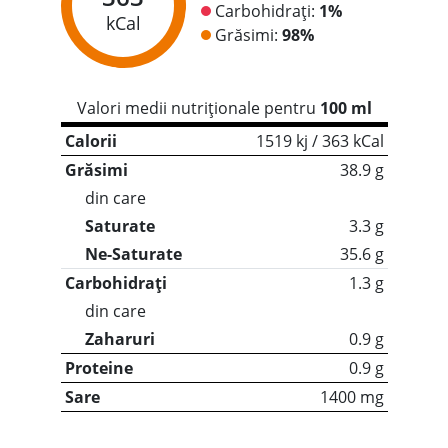
Carbohidrați:
1%
kCal
Grăsimi:
98%
Valori medii nutriționale pentru
100 ml
Calorii
1519 kj / 363 kCal
Grăsimi
38.9 g
din care
Saturate
3.3 g
Ne-Saturate
35.6 g
Carbohidrați
1.3 g
din care
Zaharuri
0.9 g
Proteine
0.9 g
Sare
1400 mg