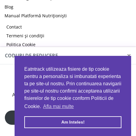
Blog
Manual Platformă Nutriționiști
Contact
Termeni și condiții
Politica Cookie
Politica de confidențialitate
×
CODURI DE REDUCERE
Eatntrack utilizeaza fisiere de tip cookie
MYPROTEIN
pentru a personaliza si imbunatati experienta
ta pe site-ul nostru. Prin continuarea navigarii
pe site-ul nostru confirmi acceptarea utilizarii
Ai
40%
reducere la orice comandă folosind codul
fisierelor de tip cookie conform Politicii de
EATTRACK
Cookie.
Afla mai multe
Profită acum
Am Inteles!
Copyright © 2026 EAT & TRACK S.R.L