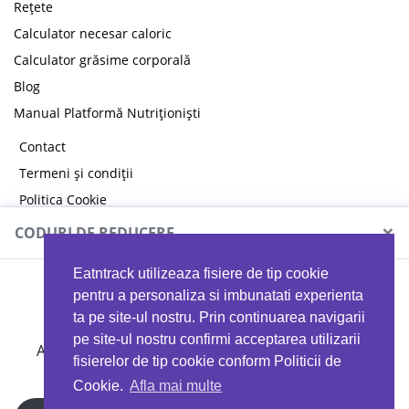
Rețete
Calculator necesar caloric
Calculator grăsime corporală
Blog
Manual Platformă Nutriționiști
Contact
Termeni și condiții
Politica Cookie
Politica de confidențialitate
×
CODURI DE REDUCERE
Eatntrack utilizeaza fisiere de tip cookie
MYPROTEIN
pentru a personaliza si imbunatati experienta
ta pe site-ul nostru. Prin continuarea navigarii
pe site-ul nostru confirmi acceptarea utilizarii
Ai
40%
reducere la orice comandă folosind codul
fisierelor de tip cookie conform Politicii de
EATTRACK
Cookie.
Afla mai multe