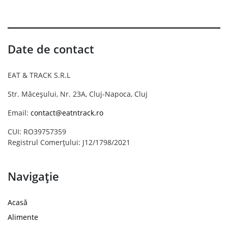
Date de contact
EAT & TRACK S.R.L
Str. Măceșului, Nr. 23A, Cluj-Napoca, Cluj
Email:
contact@eatntrack.ro
CUI: RO39757359
Registrul Comerțului: J12/1798/2021
Navigație
Acasă
Alimente