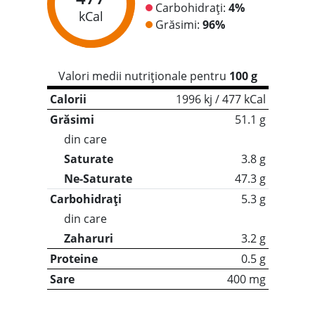
Carbohidrați:
4%
kCal
Grăsimi:
96%
Valori medii nutriționale pentru
100 g
Calorii
1996 kj / 477 kCal
Grăsimi
51.1 g
din care
Saturate
3.8 g
Ne-Saturate
47.3 g
Carbohidrați
5.3 g
din care
Zaharuri
3.2 g
Proteine
0.5 g
Sare
400 mg