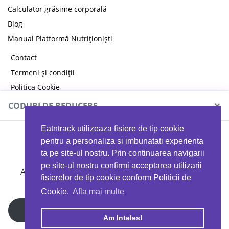
Calculator grăsime corporală
Blog
Manual Platformă Nutriționiști
Contact
Termeni și condiții
Politica Cookie
Politica de confidențialitate
×
CODURI DE REDUCERE
Eatntrack utilizeaza fisiere de tip cookie
MYPROTEIN
pentru a personaliza si imbunatati experienta
ta pe site-ul nostru. Prin continuarea navigarii
pe site-ul nostru confirmi acceptarea utilizarii
Ai
40%
reducere la orice comandă folosind codul
fisierelor de tip cookie conform Politicii de
EATTRACK
Cookie.
Afla mai multe
Profită acum
Am Inteles!
Copyright © 2026 EAT & TRACK S.R.L