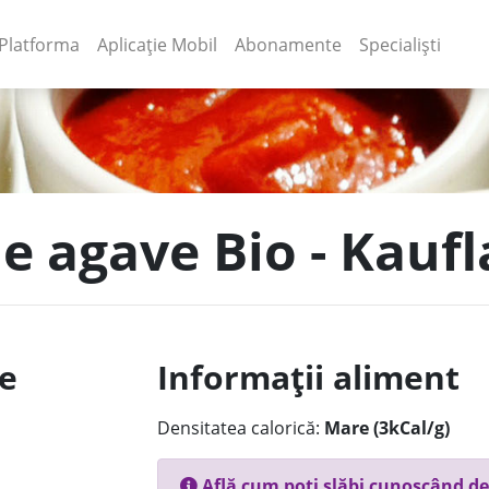
(current)
(current)
Platforma
Aplicație Mobil
Abonamente
Specialiști
de agave Bio - Kauf
le
Informații aliment
Densitatea calorică:
Mare (3kCal/g)
Află cum poți slăbi cunoscând de