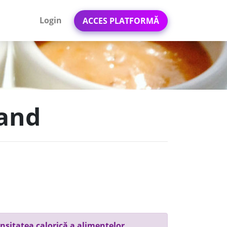
Login
ACCES PLATFORMĂ
land
nsitatea calorică a alimentelor