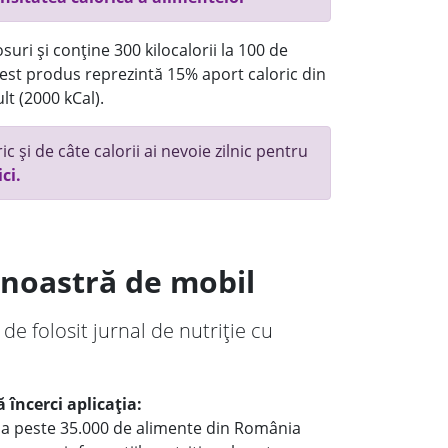
uri și conține 300 kilocalorii la 100 de
st produs reprezintă 15% aport caloric din
lt (2000 kCal).
c și de câte calorii ai nevoie zilnic pentru
ici.
a noastră de mobil
 de folosit jurnal de nutriție cu
 încerci aplicația:
le a peste 35.000 de alimente din România