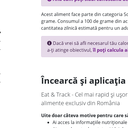
Acest aliment face parte din categoria Sos
grame. Consumul a 100 de grame din ace
cantitatea zilnică estimată pentru un adu
Dacă vrei să afli necesarul tău calori
a-ți atinge obiectivul,
îl poți calcula a
Încearcă și aplicați
Eat & Track - Cel mai rapid și ușor
alimente exclusiv din România
Uite doar câteva motive pentru care să
Ai acces la informațiile nutriționa