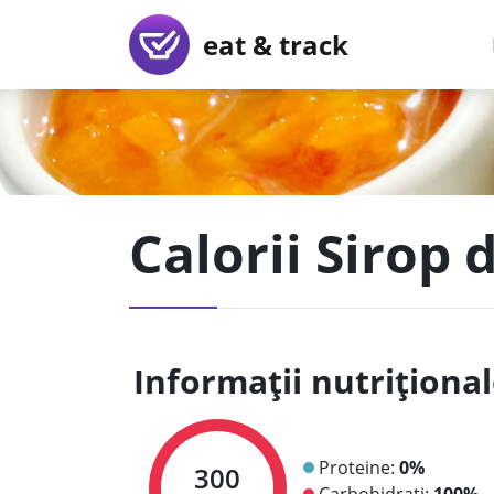
eat & track
Calorii Sirop 
Informații nutriționa
Proteine:
0%
300
Carbohidrați:
100%