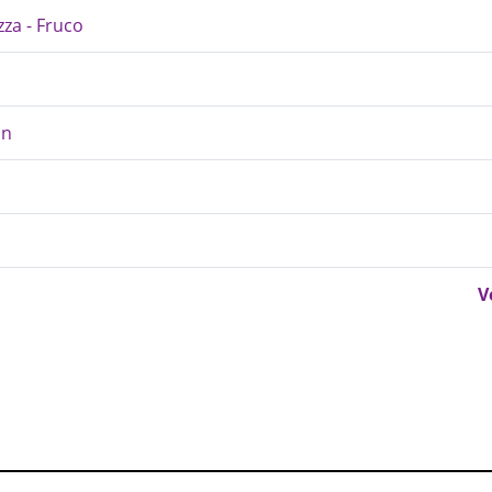
zza - Fruco
on
V