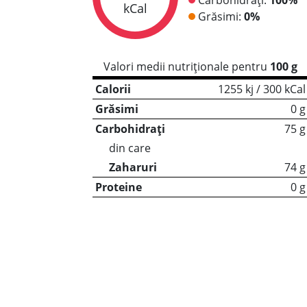
kCal
Grăsimi:
0%
Valori medii nutriționale pentru
100 g
Calorii
1255 kj / 300 kCal
Grăsimi
0 g
Carbohidrați
75 g
din care
Zaharuri
74 g
Proteine
0 g