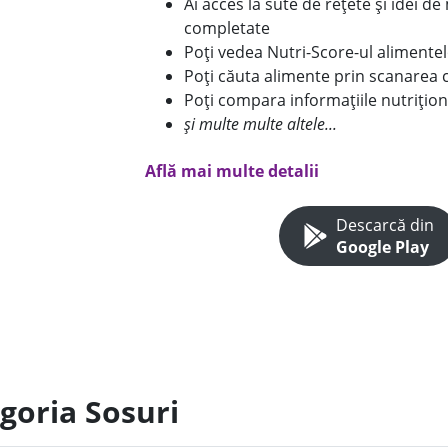
Ai acces la sute de rețete și idei d
completate
Poți vedea Nutri-Score-ul alimente
Poți căuta alimente prin scanarea 
Poți compara informațiile nutrițion
și multe multe altele...
Află mai multe detalii
Descarcă din
Google Play
goria Sosuri