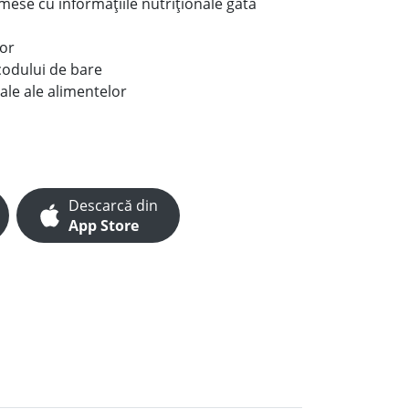
e mese cu informațiile nutriționale gata
lor
codului de bare
ale ale alimentelor
Descarcă din
App Store