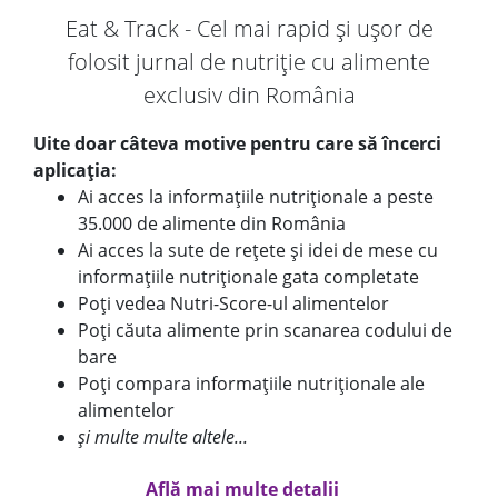
Eat & Track - Cel mai rapid și ușor de
folosit jurnal de nutriție cu alimente
exclusiv din România
Uite doar câteva motive pentru care să încerci
aplicația:
Ai acces la informațiile nutriționale a peste
35.000 de alimente din România
Ai acces la sute de rețete și idei de mese cu
informațiile nutriționale gata completate
Poți vedea Nutri-Score-ul alimentelor
Poți căuta alimente prin scanarea codului de
bare
Poți compara informațiile nutriționale ale
alimentelor
și multe multe altele...
Află mai multe detalii