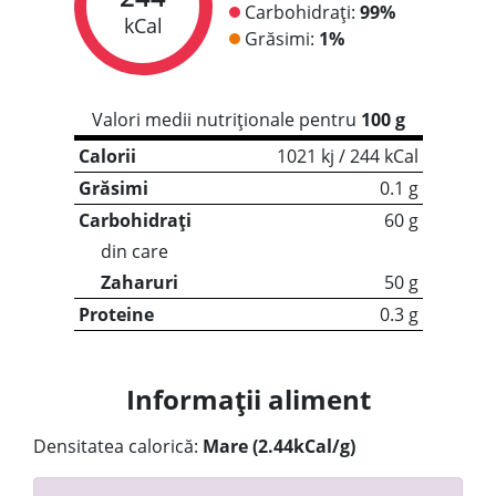
Carbohidrați:
99%
kCal
Grăsimi:
1%
Valori medii nutriționale pentru
100 g
Calorii
1021 kj / 244 kCal
Grăsimi
0.1 g
Carbohidrați
60 g
din care
Zaharuri
50 g
Proteine
0.3 g
Informații aliment
Densitatea calorică:
Mare (2.44kCal/g)