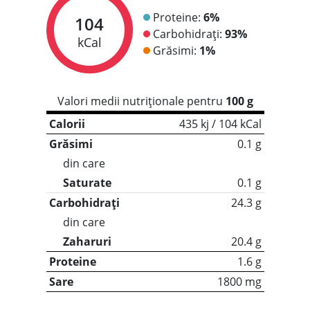
Proteine:
6%
104
Carbohidrați:
93%
kCal
Grăsimi:
1%
Valori medii nutriționale pentru
100 g
Calorii
435 kj / 104 kCal
Grăsimi
0.1 g
din care
Saturate
0.1 g
Carbohidrați
24.3 g
din care
Zaharuri
20.4 g
Proteine
1.6 g
Sare
1800 mg