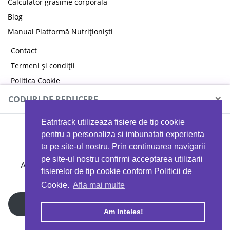
Calculator grăsime corporală
Blog
Manual Platformă Nutriționiști
Contact
Termeni și condiții
Politica Cookie
Politica de confidențialitate
×
CODURI DE REDUCERE
Eatntrack utilizeaza fisiere de tip cookie
MYPROTEIN
pentru a personaliza si imbunatati experienta
ta pe site-ul nostru. Prin continuarea navigarii
pe site-ul nostru confirmi acceptarea utilizarii
Ai
40%
reducere la orice comandă folosind codul
fisierelor de tip cookie conform Politicii de
EATTRACK
Cookie.
Afla mai multe
Profită acum
Am Inteles!
Copyright © 2026 EAT & TRACK S.R.L