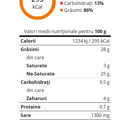
Carbohidrați:
13%
kCal
Grăsimi:
86%
Valori medii nutriționale pentru
100 g
Calorii
1234 kj / 295 kCal
Grăsimi
28 g
din care
Saturate
3 g
Ne-Saturate
25 g
Carbohidrați
9.5 g
din care
Zaharuri
4 g
Proteine
0.7 g
Sare
1300 mg