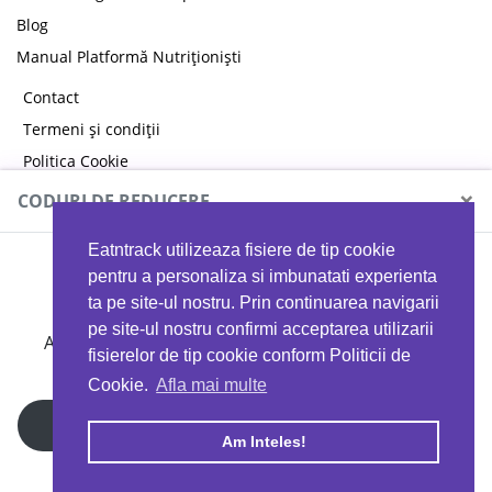
Blog
Manual Platformă Nutriționiști
Contact
Termeni și condiții
Politica Cookie
Politica de confidențialitate
×
CODURI DE REDUCERE
Eatntrack utilizeaza fisiere de tip cookie
MYPROTEIN
pentru a personaliza si imbunatati experienta
ta pe site-ul nostru. Prin continuarea navigarii
pe site-ul nostru confirmi acceptarea utilizarii
Ai
40%
reducere la orice comandă folosind codul
fisierelor de tip cookie conform Politicii de
EATTRACK
Cookie.
Afla mai multe
Profită acum
Am Inteles!
Copyright © 2026 EAT & TRACK S.R.L