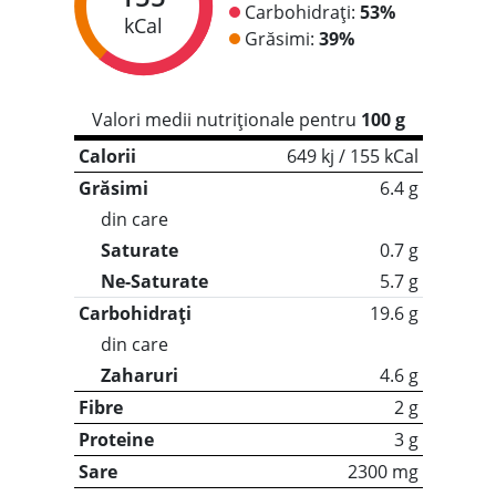
Carbohidrați:
53%
kCal
Grăsimi:
39%
Valori medii nutriționale pentru
100 g
Calorii
649 kj / 155 kCal
Grăsimi
6.4 g
din care
Saturate
0.7 g
Ne-Saturate
5.7 g
Carbohidrați
19.6 g
din care
Zaharuri
4.6 g
Fibre
2 g
Proteine
3 g
Sare
2300 mg