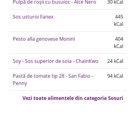
Pulpă de roșii cu busuioc - Alce Nero
30 kCal
Sos usturoi Fanex
445
kCal
Pesto alla genovese Monini
404
kCal
Soy - Sos superior de soia - ChainKwo
24 kCal
Pastă de tomate tip 28 - San Fabio -
94 kCal
Penny
Vezi toate alimentele din categoria Sosuri