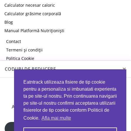
Calculator necesar caloric
Calculator grăsime corporală
Blog
Manual Platformă Nutriționiști
Contact
Termeni și condiții
Politica Cookie
Politica de confidențialitate
×
CODURI DE REDUCERE
Eatntrack utilizeaza fisiere de tip cookie
MYPROTEIN
pentru a personaliza si imbunatati experienta
ta pe site-ul nostru. Prin continuarea navigarii
pe site-ul nostru confirmi acceptarea utilizarii
Ai
40%
reducere la orice comandă folosind codul
fisierelor de tip cookie conform Politicii de
EATTRACK
Cookie.
Afla mai multe
Profită acum