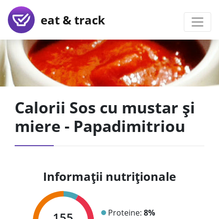
eat & track
Calorii Sos cu mustar și
miere - Papadimitriou
Informații nutriționale
Proteine:
8%
155