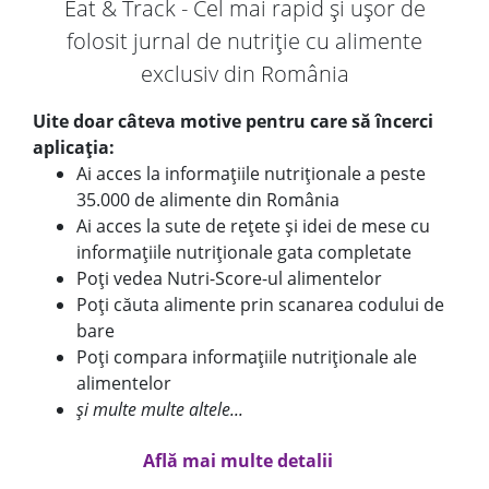
Eat & Track - Cel mai rapid și ușor de
folosit jurnal de nutriție cu alimente
exclusiv din România
Uite doar câteva motive pentru care să încerci
aplicația:
Ai acces la informațiile nutriționale a peste
35.000 de alimente din România
Ai acces la sute de rețete și idei de mese cu
informațiile nutriționale gata completate
Poți vedea Nutri-Score-ul alimentelor
Poți căuta alimente prin scanarea codului de
bare
Poți compara informațiile nutriționale ale
alimentelor
și multe multe altele...
Află mai multe detalii