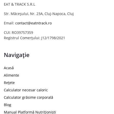
EAT & TRACK S.R.L
Str. Măceșului, Nr. 23A, Cluj-Napoca, Cluj
Email:
contact@eatntrack.ro
CUI: RO39757359
Registrul Comerțului: J12/1798/2021
Navigație
Acasă
Alimente
Rețete
Calculator necesar caloric
Calculator grăsime corporală
Blog
Manual Platformă Nutriționiști