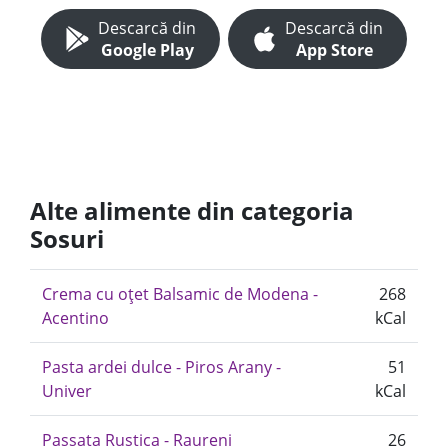
Descarcă din
Descarcă din
Google Play
App Store
Alte alimente din categoria
Sosuri
Crema cu oțet Balsamic de Modena -
268
Acentino
kCal
Pasta ardei dulce - Piros Arany -
51
Univer
kCal
Passata Rustica - Raureni
26