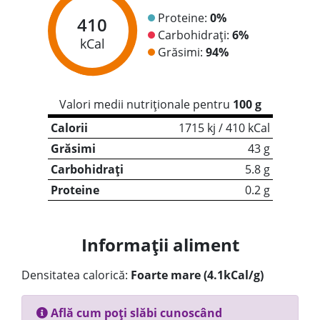
Proteine:
0%
410
Carbohidrați:
6%
kCal
Grăsimi:
94%
Valori medii nutriționale pentru
100 g
Calorii
1715 kj / 410 kCal
Grăsimi
43 g
Carbohidrați
5.8 g
Proteine
0.2 g
Informații aliment
Densitatea calorică:
Foarte mare (4.1kCal/g)
Află cum poți slăbi cunoscând