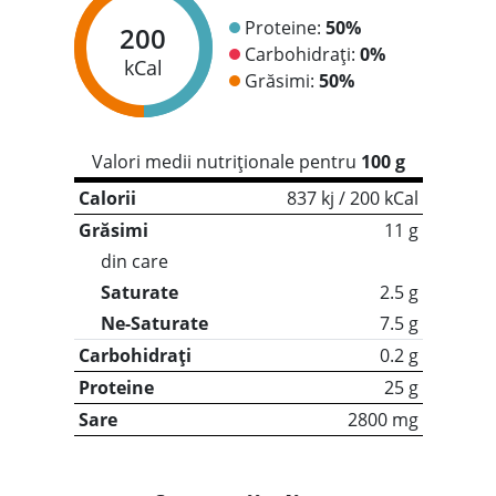
Proteine:
50%
200
Carbohidrați:
0%
kCal
Grăsimi:
50%
Valori medii nutriționale pentru
100 g
Calorii
837 kj / 200 kCal
Grăsimi
11 g
din care
Saturate
2.5 g
Ne-Saturate
7.5 g
Carbohidrați
0.2 g
Proteine
25 g
Sare
2800 mg