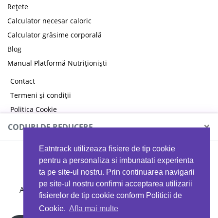
Rețete
Calculator necesar caloric
Calculator grăsime corporală
Blog
Manual Platformă Nutriționiști
Contact
Termeni și condiții
Politica Cookie
Politica de confidențialitate
×
CODURI DE REDUCERE
Eatntrack utilizeaza fisiere de tip cookie
MYPROTEIN
pentru a personaliza si imbunatati experienta
ta pe site-ul nostru. Prin continuarea navigarii
pe site-ul nostru confirmi acceptarea utilizarii
Ai
40%
reducere la orice comandă folosind codul
fisierelor de tip cookie conform Politicii de
EATTRACK
Cookie.
Afla mai multe