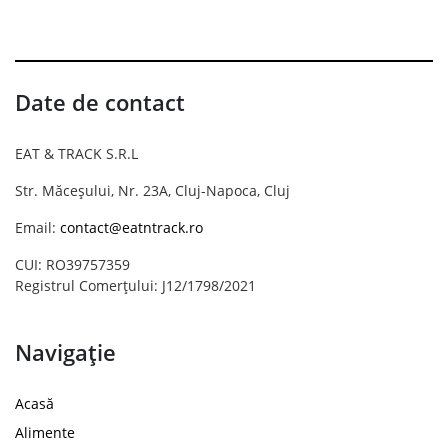
Date de contact
EAT & TRACK S.R.L
Str. Măceșului, Nr. 23A, Cluj-Napoca, Cluj
Email:
contact@eatntrack.ro
CUI: RO39757359
Registrul Comerțului: J12/1798/2021
Navigație
Acasă
Alimente