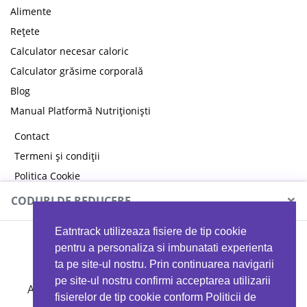
Alimente
Rețete
Calculator necesar caloric
Calculator grăsime corporală
Blog
Manual Platformă Nutriționiști
Contact
Termeni și condiții
Politica Cookie
Politica de confidențialitate
×
CODURI DE REDUCERE
Eatntrack utilizeaza fisiere de tip cookie
MYPROTEIN
pentru a personaliza si imbunatati experienta
ta pe site-ul nostru. Prin continuarea navigarii
pe site-ul nostru confirmi acceptarea utilizarii
Ai
40%
reducere la orice comandă folosind codul
fisierelor de tip cookie conform Politicii de
EATTRACK