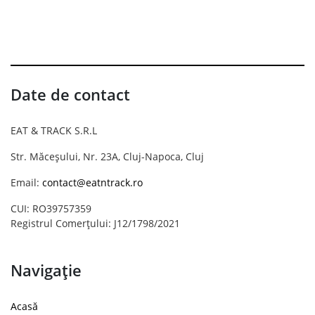
Date de contact
EAT & TRACK S.R.L
Str. Măceșului, Nr. 23A, Cluj-Napoca, Cluj
Email:
contact@eatntrack.ro
CUI: RO39757359
Registrul Comerțului: J12/1798/2021
Navigație
Acasă