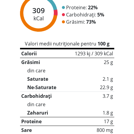
Proteine:
22%
309
Carbohidrați:
5%
kCal
Grăsimi:
73%
Valori medii nutriționale pentru
100 g
Calorii
1293 kj / 309 kCal
Grăsimi
25 g
din care
Saturate
2.1 g
Ne-Saturate
22.9 g
Carbohidrați
3.7 g
din care
Zaharuri
1.8 g
Proteine
17 g
Sare
800 mg