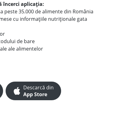
 încerci aplicația:
le a peste 35.000 de alimente din România
e mese cu informațiile nutriționale gata
lor
codului de bare
ale ale alimentelor
Descarcă din
App Store