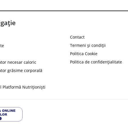
gație
Contact
Termeni și condiții
te
Politica Cookie
Politica de confidențialitate
ator necesar caloric
PROT
ator grăsime corporală
Ai
10%
reducere la
folosind codul
 Platformă Nutriționiști
Profită 