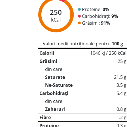
Proteine:
0%
250
Carbohidrați:
9%
kCal
Grăsimi:
91%
Valori medii nutriționale pentru
100 g
Calorii
1046 kj / 250 kCal
Grăsimi
25 g
din care
Saturate
21.5 g
Ne-Saturate
3.5 g
Carbohidrați
5.4 g
din care
Zaharuri
0.8 g
Fibre
1.2 g
Proteine
0.3 g