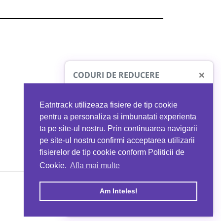
×
CODURI DE REDUCERE
Eatntrack utilizeaza fisiere de tip cookie
O41
MYPROTEIN
pentru a personaliza si imbunatati experienta
ta pe site-ul nostru. Prin continuarea navigarii
 orice comandă
Ai
40%
reducere la orice comandă
pe site-ul nostru confirmi acceptarea utilizarii
EATNTRACK
folosind codul
EATTRACK
fisierelor de tip cookie conform Politicii de
Cookie.
Afla mai multe
acum
Profită acum
Am Inteles!
Copyright © 2026 EAT & TRACK S.R.L