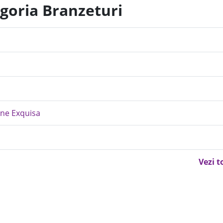
egoria Branzeturi
line Exquisa
Vezi t