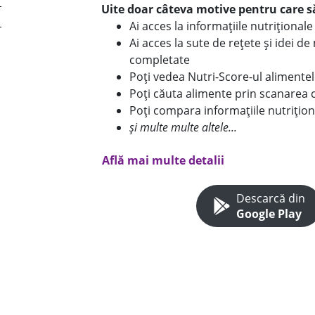
Uite doar câteva motive pentru care să
Ai acces la informațiile nutriționa
Ai acces la sute de rețete și idei d
completate
Poți vedea Nutri-Score-ul alimente
Poți căuta alimente prin scanarea 
Poți compara informațiile nutrițion
și multe multe altele...
Află mai multe detalii
Descarcă din
Google Play