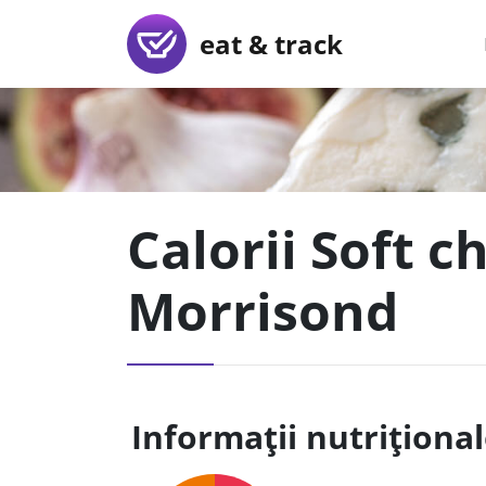
eat & track
Calorii Soft c
Morrisond
Informații nutriționa