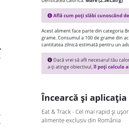
Densitatea calorică:
Mare (2.5kCal/g)
Află cum poți slăbi cunoscând de
Acest aliment face parte din categoria Br
grame. Consumul a 100 de grame din ace
cantitatea zilnică estimată pentru un adu
Dacă vrei să afli necesarul tău calori
a-ți atinge obiectivul,
îl poți calcula a
Încearcă și aplicați
Eat & Track - Cel mai rapid și ușor
alimente exclusiv din România