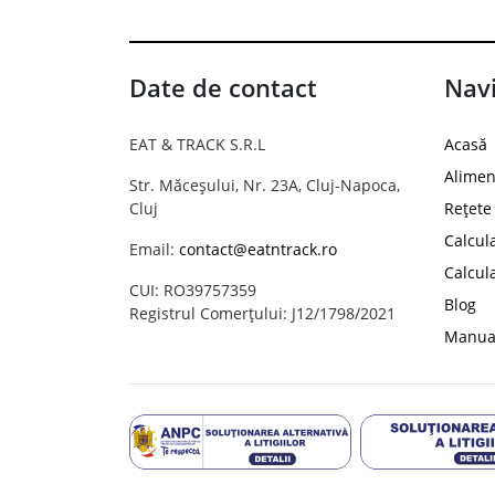
Date de contact
Navi
EAT & TRACK S.R.L
Acasă
Alimen
Str. Măceșului, Nr. 23A, Cluj-Napoca,
Cluj
Rețete
Calcul
Email:
contact@eatntrack.ro
Calcul
CUI: RO39757359
Blog
Registrul Comerțului: J12/1798/2021
Manual