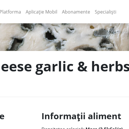
(current)
(current)
Platforma
Aplicație Mobil
Abonamente
Specialiști
heese garlic & herb
le
Informații aliment