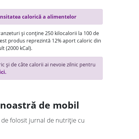
nsitatea calorică a alimentelor
anzeturi și conține 250 kilocalorii la 100 de
st produs reprezintă 12% aport caloric din
lt (2000 kCal).
c și de câte calorii ai nevoie zilnic pentru
ici.
a noastră de mobil
 de folosit jurnal de nutriție cu