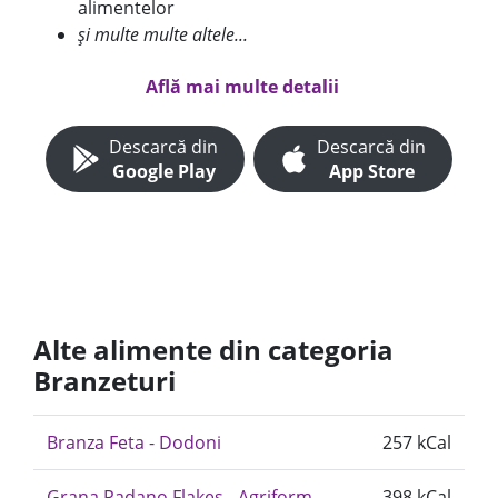
alimentelor
și multe multe altele...
Află mai multe detalii
Descarcă din
Descarcă din
Google Play
App Store
Alte alimente din categoria
Branzeturi
Branza Feta - Dodoni
257 kCal
Grana Padano Flakes - Agriform
398 kCal