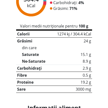
Carbohidrați:
4%
kCal
Grăsimi:
71%
Valori medii nutriționale pentru
100 g
Calorii
1274 kj / 304.4 kCal
Grăsimi
24 g
din care
Saturate
15.1 g
Ne-Saturate
8.9 g
Carbohidrați
2.9 g
Fibre
0.5 g
Proteine
19.2 g
Sare
3000 mg
Informații aliment