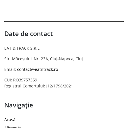
Date de contact
EAT & TRACK S.R.L
Str. Măceșului, Nr. 23A, Cluj-Napoca, Cluj
Email:
contact@eatntrack.ro
CUI: RO39757359
Registrul Comerțului: J12/1798/2021
Navigație
Acasă
Alimente