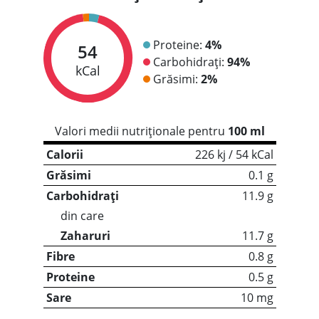
Proteine:
4%
54
Carbohidrați:
94%
kCal
Grăsimi:
2%
Valori medii nutriționale pentru
100 ml
Calorii
226 kj / 54 kCal
Grăsimi
0.1 g
Carbohidrați
11.9 g
din care
Zaharuri
11.7 g
Fibre
0.8 g
Proteine
0.5 g
Sare
10 mg