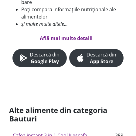
bare
Poți compara informațiile nutriționale ale
alimentelor
și multe multe altele...
Află mai multe detalii
Descarcă din
Descarcă din
Google Play
App Store
Alte alimente din categoria
Bauturi
Cafea instant 3 in 1 Cool Nescafe
389