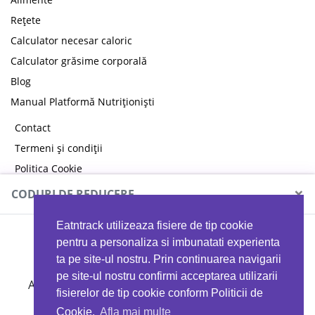
Rețete
Calculator necesar caloric
Calculator grăsime corporală
Blog
Manual Platformă Nutriționiști
Contact
Termeni și condiții
Politica Cookie
Politica de confidențialitate
×
CODURI DE REDUCERE
Eatntrack utilizeaza fisiere de tip cookie
MYPROTEIN
pentru a personaliza si imbunatati experienta
ta pe site-ul nostru. Prin continuarea navigarii
pe site-ul nostru confirmi acceptarea utilizarii
Ai
40%
reducere la orice comandă folosind codul
fisierelor de tip cookie conform Politicii de
EATTRACK
Cookie.
Afla mai multe