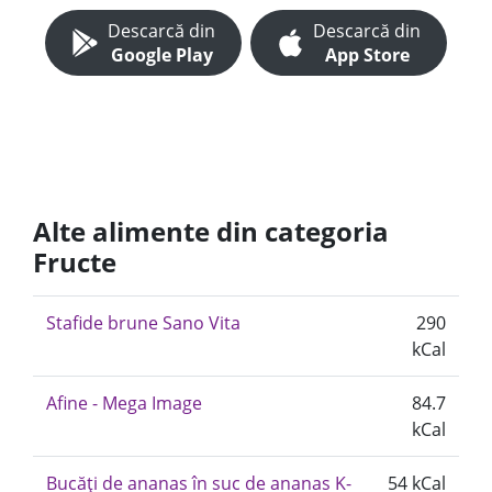
Descarcă din
Descarcă din
Google Play
App Store
Alte alimente din categoria
Fructe
Stafide brune Sano Vita
290
kCal
Afine - Mega Image
84.7
kCal
Bucăți de ananas în suc de ananas K-
54 kCal