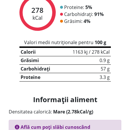
Proteine:
5%
278
Carbohidrați:
91%
kCal
Grăsimi:
4%
Valori medii nutriționale pentru
100 g
Calorii
1163 kj / 278 kCal
Grăsimi
0.9 g
Carbohidrați
57 g
Proteine
3.3 g
Informații aliment
Densitatea calorică:
Mare (2.78kCal/g)
Află cum poți slăbi cunoscând