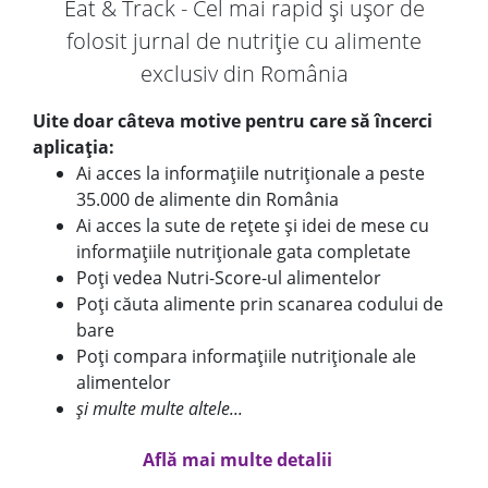
Eat & Track - Cel mai rapid și ușor de
folosit jurnal de nutriție cu alimente
exclusiv din România
Uite doar câteva motive pentru care să încerci
aplicația:
Ai acces la informațiile nutriționale a peste
35.000 de alimente din România
Ai acces la sute de rețete și idei de mese cu
informațiile nutriționale gata completate
Poți vedea Nutri-Score-ul alimentelor
Poți căuta alimente prin scanarea codului de
bare
Poți compara informațiile nutriționale ale
alimentelor
și multe multe altele...
Află mai multe detalii