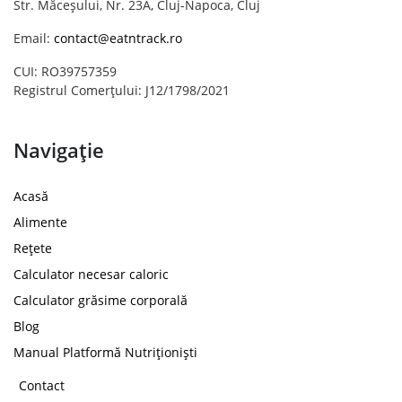
Str. Măceșului, Nr. 23A, Cluj-Napoca, Cluj
Email:
contact@eatntrack.ro
CUI: RO39757359
Registrul Comerțului: J12/1798/2021
Navigație
Acasă
Alimente
Rețete
Calculator necesar caloric
Calculator grăsime corporală
Blog
Manual Platformă Nutriționiști
Contact