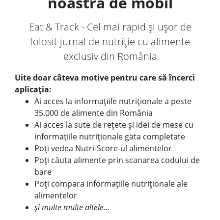
noastră de mobil
Eat & Track - Cel mai rapid și ușor de
folosit jurnal de nutriție cu alimente
exclusiv din România
Uite doar câteva motive pentru care să încerci
aplicația:
Ai acces la informațiile nutriționale a peste
35.000 de alimente din România
Ai acces la sute de rețete și idei de mese cu
informațiile nutriționale gata completate
Poți vedea Nutri-Score-ul alimentelor
Poți căuta alimente prin scanarea codului de
bare
Poți compara informațiile nutriționale ale
alimentelor
și multe multe altele...