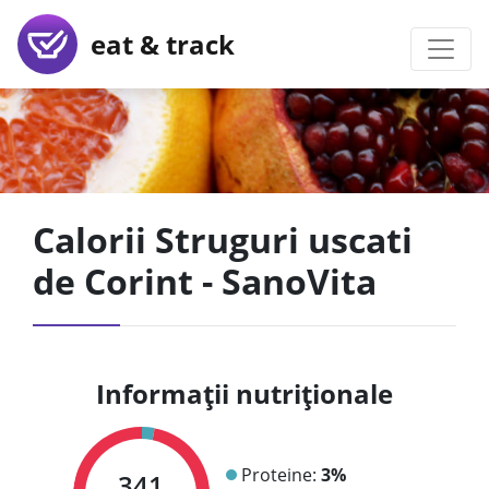
eat & track
Calorii Struguri uscati
de Corint - SanoVita
Informații nutriționale
Proteine:
3%
341