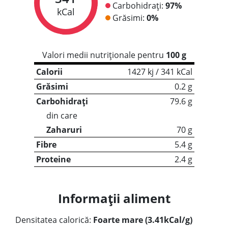
Carbohidrați:
97%
kCal
Grăsimi:
0%
Valori medii nutriționale pentru
100 g
Calorii
1427 kj / 341 kCal
Grăsimi
0.2 g
Carbohidrați
79.6 g
din care
Zaharuri
70 g
Fibre
5.4 g
Proteine
2.4 g
Informații aliment
Densitatea calorică:
Foarte mare (3.41kCal/g)