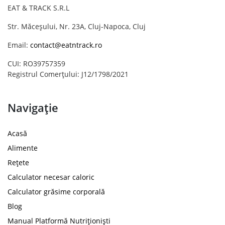
EAT & TRACK S.R.L
Str. Măceșului, Nr. 23A, Cluj-Napoca, Cluj
Email:
contact@eatntrack.ro
CUI: RO39757359
Registrul Comerțului: J12/1798/2021
Navigație
Acasă
Alimente
Rețete
Calculator necesar caloric
Calculator grăsime corporală
Blog
Manual Platformă Nutriționiști