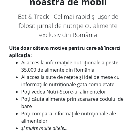
noastră de mobil
Eat & Track - Cel mai rapid și ușor de
folosit jurnal de nutriție cu alimente
exclusiv din România
Uite doar câteva motive pentru care să încerci
aplicația:
Ai acces la informațiile nutriționale a peste
35.000 de alimente din România
Ai acces la sute de rețete și idei de mese cu
informațiile nutriționale gata completate
Poți vedea Nutri-Score-ul alimentelor
Poți căuta alimente prin scanarea codului de
bare
Poți compara informațiile nutriționale ale
alimentelor
și multe multe altele...