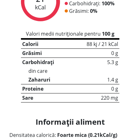
Carbohidrați:
100%
kCal
Grăsimi:
0%
Valori medii nutriționale pentru
100 g
Calorii
88 kj / 21 kCal
Grăsimi
0 g
Carbohidrați
5.3 g
din care
Zaharuri
1.4 g
Proteine
0 g
Sare
220 mg
Informații aliment
Densitatea calorică:
Foarte mica (0.21kCal/g)