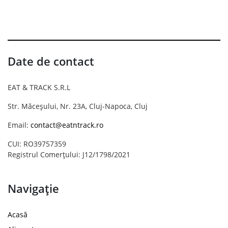
Date de contact
EAT & TRACK S.R.L
Str. Măceșului, Nr. 23A, Cluj-Napoca, Cluj
Email:
contact@eatntrack.ro
CUI: RO39757359
Registrul Comerțului: J12/1798/2021
Navigație
Acasă