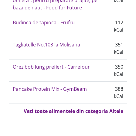
omleta", pentru preparate prăjite, pe
kCal
baza de năut - Food for Future
Budinca de tapioca - Frufru
112
kCal
Tagliatelle No.103 la Molisana
351
kCal
Orez bob lung prefiert - Carrefour
350
kCal
Pancake Protein Mix - GymBeam
388
kCal
Vezi toate alimentele din categoria Altele