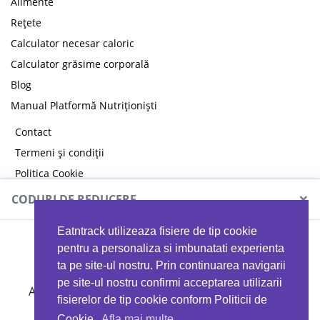
Alimente
Rețete
Calculator necesar caloric
Calculator grăsime corporală
Blog
Manual Platformă Nutriționiști
Contact
Termeni și condiții
Politica Cookie
Politica de confidențialitate
×
CODURI DE REDUCERE
Eatntrack utilizeaza fisiere de tip cookie
MYPROTEIN
pentru a personaliza si imbunatati experienta
ta pe site-ul nostru. Prin continuarea navigarii
pe site-ul nostru confirmi acceptarea utilizarii
Ai
40%
reducere la orice comandă folosind codul
fisierelor de tip cookie conform Politicii de
EATTRACK
Cookie.
Afla mai multe