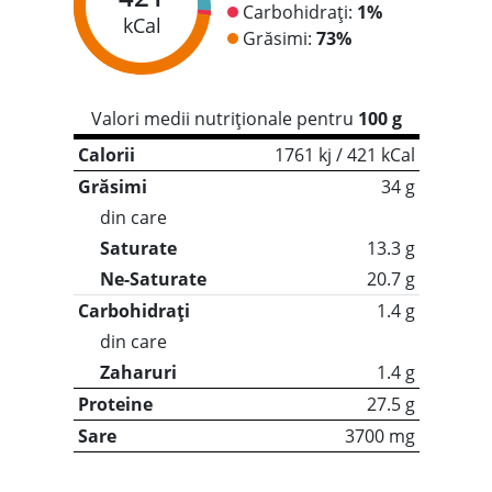
Carbohidrați:
1%
kCal
Grăsimi:
73%
Valori medii nutriționale pentru
100 g
Calorii
1761 kj / 421 kCal
Grăsimi
34 g
din care
Saturate
13.3 g
Ne-Saturate
20.7 g
Carbohidrați
1.4 g
din care
Zaharuri
1.4 g
Proteine
27.5 g
Sare
3700 mg