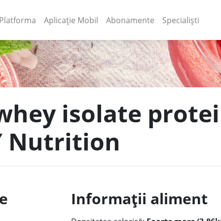
(current)
(current)
Platforma
Aplicație Mobil
Abonamente
Specialiști
hey isolate protein
Y Nutrition
le
Informații aliment