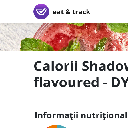
eat & track
Calorii Shadow
flavoured - D
Informații nutriționa