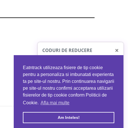
×
CODURI DE REDUCERE
Eatntrack utilizeaza fisiere de tip cookie
O41
MYPROTEIN
pentru a personaliza si imbunatati experienta
ta pe site-ul nostru. Prin continuarea navigarii
 orice comandă
Ai
40%
reducere la orice comandă
pe site-ul nostru confirmi acceptarea utilizarii
EATNTRACK
folosind codul
EATTRACK
fisierelor de tip cookie conform Politicii de
Cookie.
Afla mai multe
acum
Profită acum
Am Inteles!