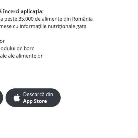
 încerci aplicația:
le a peste 35.000 de alimente din România
e mese cu informațiile nutriționale gata
lor
codului de bare
ale ale alimentelor
Descarcă din
App Store