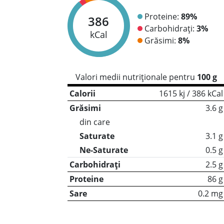
Proteine:
89%
386
Carbohidrați:
3%
kCal
Grăsimi:
8%
Valori medii nutriționale pentru
100 g
Calorii
1615 kj / 386 kCal
Grăsimi
3.6 g
din care
Saturate
3.1 g
Ne-Saturate
0.5 g
Carbohidrați
2.5 g
Proteine
86 g
Sare
0.2 mg