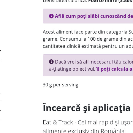
Densitatea calorică:
Foarte mare (3.86k
Află cum poți slăbi cunoscând de
Acest aliment face parte din categoria Su
grame. Consumul a 100 de grame din ace
cantitatea zilnică estimată pentru un adu
Dacă vrei să afli necesarul tău calori
a-ți atinge obiectivul,
îl poți calcula a
30 g per serving
Încearcă și aplicați
Eat & Track - Cel mai rapid și ușor
alimente exclusiv din România