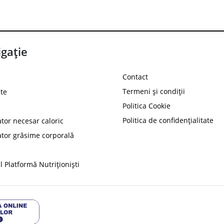
gație
Contact
Termeni și condiții
te
Politica Cookie
Politica de confidențialitate
ator necesar caloric
PROT
ator grăsime corporală
Ai
10%
reducere la
folosind codul
 Platformă Nutriționiști
Profită 