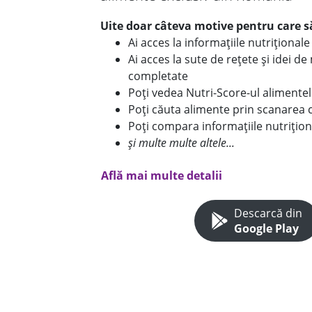
Uite doar câteva motive pentru care să
Ai acces la informațiile nutriționa
Ai acces la sute de rețete și idei d
completate
Poți vedea Nutri-Score-ul alimente
Poți căuta alimente prin scanarea 
Poți compara informațiile nutrițion
și multe multe altele...
Află mai multe detalii
Descarcă din
Google Play