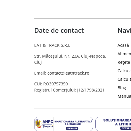
Date de contact
Navi
EAT & TRACK S.R.L
Acasă
Alimen
Str. Măceșului, Nr. 23A, Cluj-Napoca,
Cluj
Rețete
Calcul
Email:
contact@eatntrack.ro
Calcul
CUI: RO39757359
Blog
Registrul Comerțului: J12/1798/2021
Manual