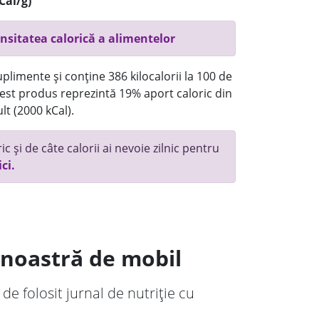
Cal/g)
nsitatea calorică a alimentelor
plimente și conține 386 kilocalorii la 100 de
st produs reprezintă 19% aport caloric din
lt (2000 kCal).
c și de câte calorii ai nevoie zilnic pentru
ici.
a noastră de mobil
 de folosit jurnal de nutriție cu