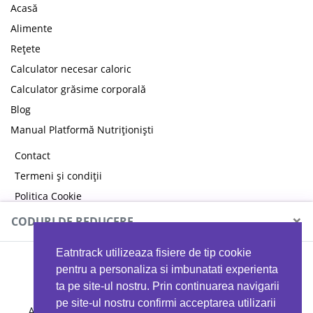
Acasă
Alimente
Rețete
Calculator necesar caloric
Calculator grăsime corporală
Blog
Manual Platformă Nutriționiști
Contact
Termeni și condiții
Politica Cookie
Politica de confidențialitate
×
CODURI DE REDUCERE
Eatntrack utilizeaza fisiere de tip cookie
MYPROTEIN
pentru a personaliza si imbunatati experienta
ta pe site-ul nostru. Prin continuarea navigarii
pe site-ul nostru confirmi acceptarea utilizarii
Ai
40%
reducere la orice comandă folosind codul