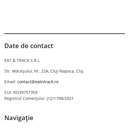
Date de contact
EAT & TRACK S.R.L
Str. Măceșului, Nr. 23A, Cluj-Napoca, Cluj
Email:
contact@eatntrack.ro
CUI: RO39757359
Registrul Comerțului: J12/1798/2021
Navigație