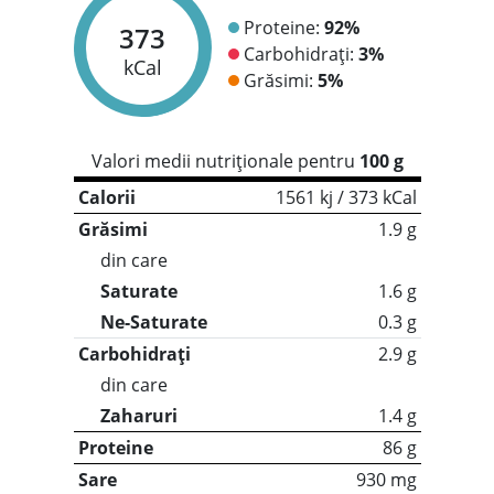
Proteine:
92%
373
Carbohidrați:
3%
kCal
Grăsimi:
5%
Valori medii nutriționale pentru
100 g
Calorii
1561 kj / 373 kCal
Grăsimi
1.9 g
din care
Saturate
1.6 g
Ne-Saturate
0.3 g
Carbohidrați
2.9 g
din care
Zaharuri
1.4 g
Proteine
86 g
Sare
930 mg