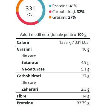
Proteine:
41%
331
Carbohidrați:
32%
kCal
Grăsimi:
27%
Valori medii nutriționale pentru
100 g
Calorii
1385 kj / 331 kCal
Grăsimi
10 g
din care
Saturate
4.9 g
Ne-Saturate
5.1 g
Carbohidrați
27 g
din care
Zaharuri
2.3 g
Fibre
14 g
Proteine
33.75 g