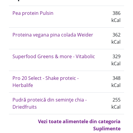
Pea protein Pulsin
386
kCal
Proteina vegana pina colada Weider
362
kCal
Superfood Greens & more - Vitabolic
329
kCal
Pro 20 Select - Shake proteic -
348
Herbalife
kCal
Pudrǎ proteicǎ din semințe chia -
255
Driedfruits
kCal
Vezi toate alimentele din categoria
Suplimente