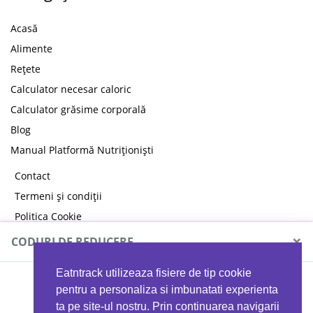
Acasă
Alimente
Rețete
Calculator necesar caloric
Calculator grăsime corporală
Blog
Manual Platformă Nutriționiști
Contact
Termeni și condiții
Politica Cookie
Politica de confidențialitate
×
CODURI DE REDUCERE
Eatntrack utilizeaza fisiere de tip cookie
MYPROTEIN
pentru a personaliza si imbunatati experienta
ta pe site-ul nostru. Prin continuarea navigarii