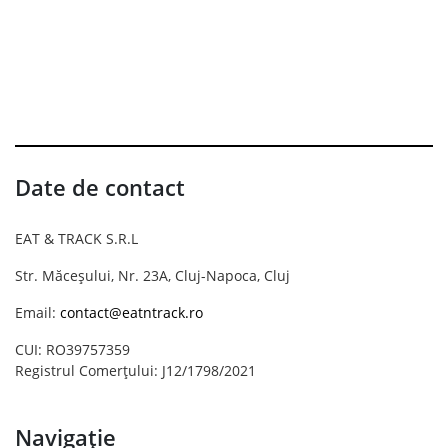
Date de contact
EAT & TRACK S.R.L
Str. Măceșului, Nr. 23A, Cluj-Napoca, Cluj
Email:
contact@eatntrack.ro
CUI: RO39757359
Registrul Comerțului: J12/1798/2021
Navigație