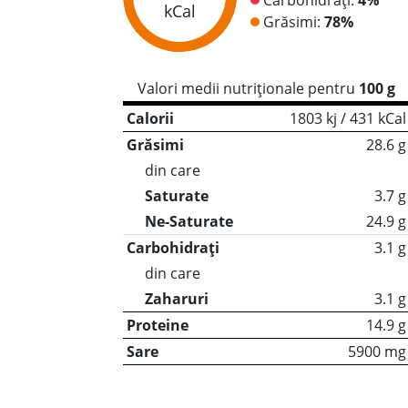
kCal
Grăsimi:
78%
Valori medii nutriționale pentru
100 g
Calorii
1803 kj / 431 kCal
Grăsimi
28.6 g
din care
Saturate
3.7 g
Ne-Saturate
24.9 g
Carbohidrați
3.1 g
din care
Zaharuri
3.1 g
Proteine
14.9 g
Sare
5900 mg