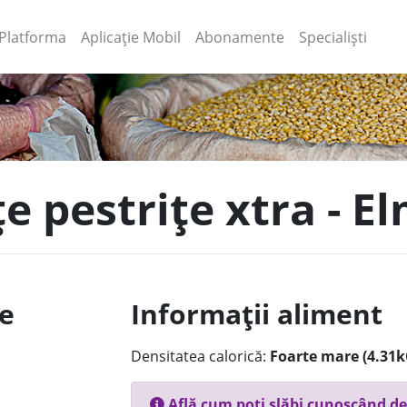
(current)
(current)
Platforma
Aplicație Mobil
Abonamente
Specialiști
e pestrițe xtra - E
le
Informații aliment
Densitatea calorică:
Foarte mare (4.31k
Află cum poți slăbi cunoscând de