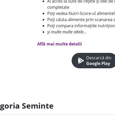
Ai acces la sute de rețete și idei d
completate
Poți vedea Nutri-Score-ul alimente
Poți căuta alimente prin scanarea 
Poți compara informațiile nutrițion
și multe multe altele...
Află mai multe detalii
Descarcă din
Google Play
egoria Seminte