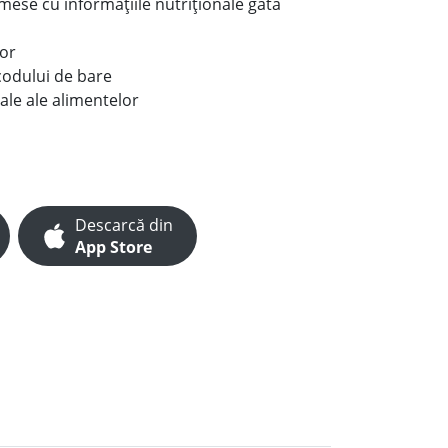
e mese cu informațiile nutriționale gata
lor
codului de bare
ale ale alimentelor
Descarcă din
App Store