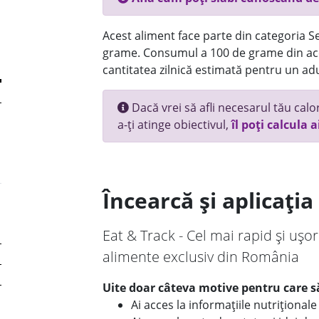
Acest aliment face parte din categoria Se
grame. Consumul a 100 de grame din ace
cantitatea zilnică estimată pentru un adu
Dacă vrei să afli necesarul tău calori
a-ți atinge obiectivul,
îl poți calcula a
Încearcă și aplicați
Eat & Track - Cel mai rapid și ușor
alimente exclusiv din România
Uite doar câteva motive pentru care să
Ai acces la informațiile nutriționa