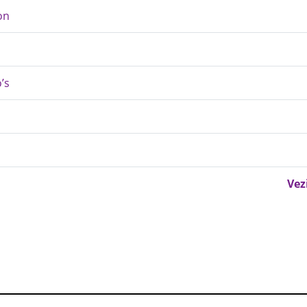
on
’s
Vez