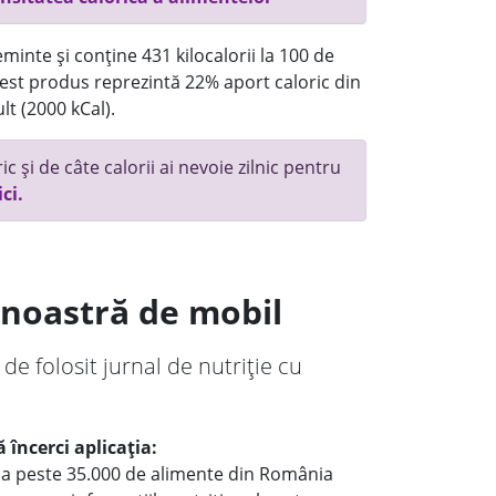
minte și conține 431 kilocalorii la 100 de
st produs reprezintă 22% aport caloric din
lt (2000 kCal).
c și de câte calorii ai nevoie zilnic pentru
ici.
a noastră de mobil
 de folosit jurnal de nutriție cu
 încerci aplicația:
le a peste 35.000 de alimente din România