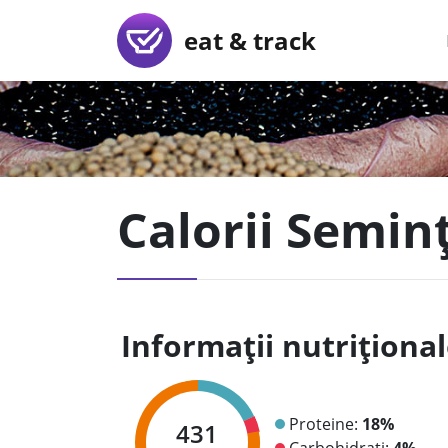
eat & track
Calorii Seminț
Informații nutriționa
Proteine:
18%
431
Carbohidrați:
4%