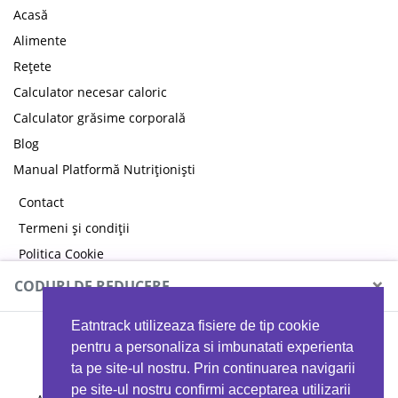
Acasă
Alimente
Rețete
Calculator necesar caloric
Calculator grăsime corporală
Blog
Manual Platformă Nutriționiști
Contact
Termeni și condiții
Politica Cookie
Politica de confidențialitate
×
CODURI DE REDUCERE
Eatntrack utilizeaza fisiere de tip cookie
MYPROTEIN
pentru a personaliza si imbunatati experienta
ta pe site-ul nostru. Prin continuarea navigarii
pe site-ul nostru confirmi acceptarea utilizarii