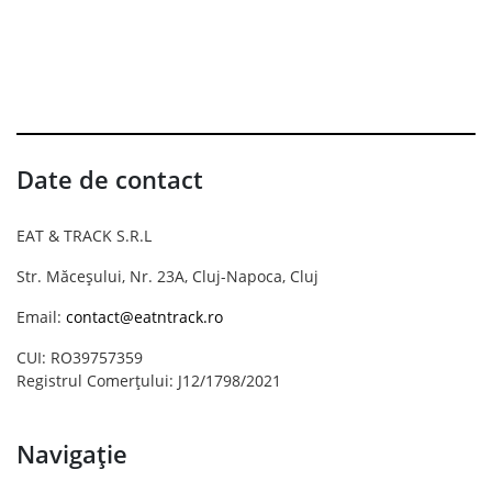
Date de contact
EAT & TRACK S.R.L
Str. Măceșului, Nr. 23A, Cluj-Napoca, Cluj
Email:
contact@eatntrack.ro
CUI: RO39757359
Registrul Comerțului: J12/1798/2021
Navigație