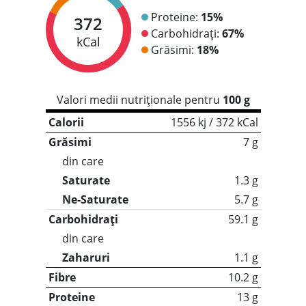
Proteine:
15%
372
Carbohidrați:
67%
kCal
Grăsimi:
18%
Valori medii nutriționale pentru
100 g
Calorii
1556 kj / 372 kCal
Grăsimi
7 g
din care
Saturate
1.3 g
Ne-Saturate
5.7 g
Carbohidrați
59.1 g
din care
Zaharuri
1.1 g
Fibre
10.2 g
Proteine
13 g