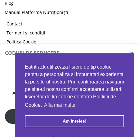
Blog
Manual Platformă Nutriționiști
Contact
Termeni și condiții
Politica Cookie
Politica de confidențialitate
×
CODURI DE REDUCERE
Eatntrack utilizeaza fisiere de tip cookie
MYPROTEIN
pentru a personaliza si imbunatati experienta
ta pe site-ul nostru. Prin continuarea navigarii
pe site-ul nostru confirmi acceptarea utilizarii
Ai
40%
reducere la orice comandă folosind codul
fisierelor de tip cookie conform Politicii de
EATTRACK
Cookie.
Afla mai multe
Profită acum
Am Inteles!
Copyright © 2026 EAT & TRACK S.R.L