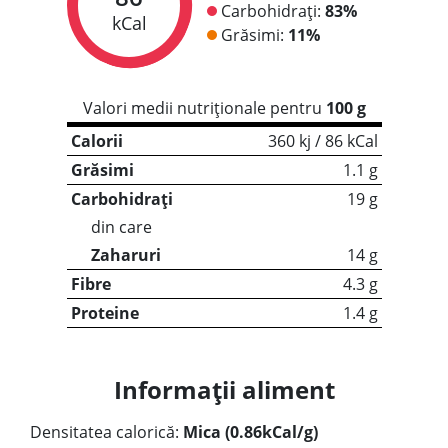
Carbohidrați:
83%
kCal
Grăsimi:
11%
Valori medii nutriționale pentru
100 g
Calorii
360 kj / 86 kCal
Grăsimi
1.1 g
Carbohidrați
19 g
din care
Zaharuri
14 g
Fibre
4.3 g
Proteine
1.4 g
Informații aliment
Densitatea calorică:
Mica (0.86kCal/g)