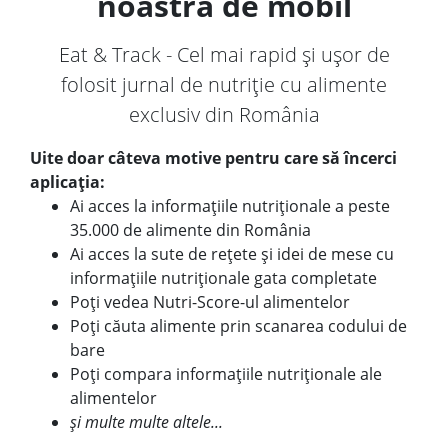
noastră de mobil
Eat & Track - Cel mai rapid și ușor de
folosit jurnal de nutriție cu alimente
exclusiv din România
Uite doar câteva motive pentru care să încerci
aplicația:
Ai acces la informațiile nutriționale a peste
35.000 de alimente din România
Ai acces la sute de rețete și idei de mese cu
informațiile nutriționale gata completate
Poți vedea Nutri-Score-ul alimentelor
Poți căuta alimente prin scanarea codului de
bare
Poți compara informațiile nutriționale ale
alimentelor
și multe multe altele...