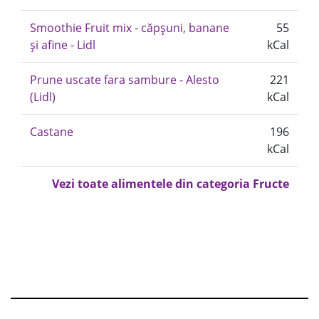
Smoothie Fruit mix - căpșuni, banane
55
și afine - Lidl
kCal
Prune uscate fara sambure - Alesto
221
(Lidl)
kCal
Castane
196
kCal
Vezi toate alimentele din categoria Fructe