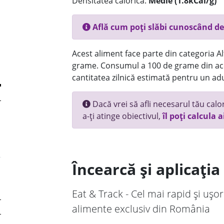
Densitatea calorică:
Medie (1.8kCal/g)
Află cum poți slăbi cunoscând de
Acest aliment face parte din categoria Alt
grame. Consumul a 100 de grame din ace
cantitatea zilnică estimată pentru un adu
Dacă vrei să afli necesarul tău calori
a-ți atinge obiectivul,
îl poți calcula a
Încearcă și aplicați
Eat & Track - Cel mai rapid și ușor
alimente exclusiv din România