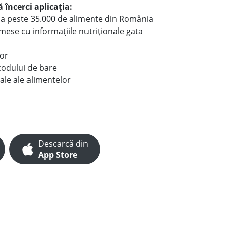
 încerci aplicația:
le a peste 35.000 de alimente din România
e mese cu informațiile nutriționale gata
lor
codului de bare
ale ale alimentelor
Descarcă din
App Store