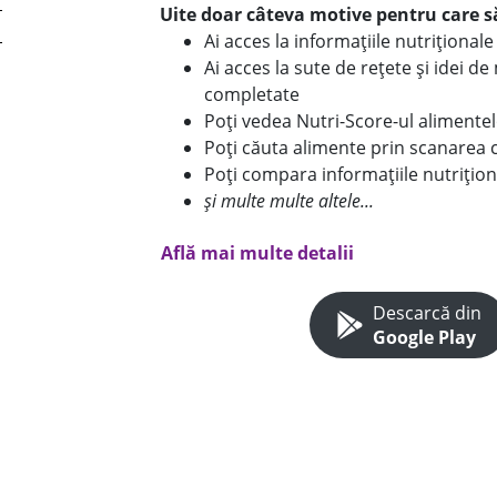
Uite doar câteva motive pentru care să
Ai acces la informațiile nutriționa
Ai acces la sute de rețete și idei d
completate
Poți vedea Nutri-Score-ul alimente
Poți căuta alimente prin scanarea 
Poți compara informațiile nutrițion
și multe multe altele...
Află mai multe detalii
Descarcă din
Google Play