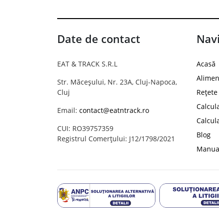
Date de contact
Navi
EAT & TRACK S.R.L
Acasă
Alimen
Str. Măceșului, Nr. 23A, Cluj-Napoca,
Cluj
Rețete
Calcul
Email:
contact@eatntrack.ro
Calcul
CUI: RO39757359
Blog
Registrul Comerțului: J12/1798/2021
Manual