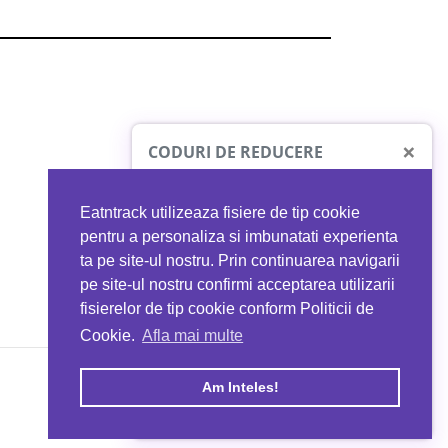
×
CODURI DE REDUCERE
Eatntrack utilizeaza fisiere de tip cookie
O41
MYPROTEIN
pentru a personaliza si imbunatati experienta
ta pe site-ul nostru. Prin continuarea navigarii
 orice comandă
Ai
40%
reducere la orice comandă
pe site-ul nostru confirmi acceptarea utilizarii
EATNTRACK
folosind codul
EATTRACK
fisierelor de tip cookie conform Politicii de
Cookie.
Afla mai multe
acum
Profită acum
Am Inteles!
Copyright © 2026 EAT & TRACK S.R.L