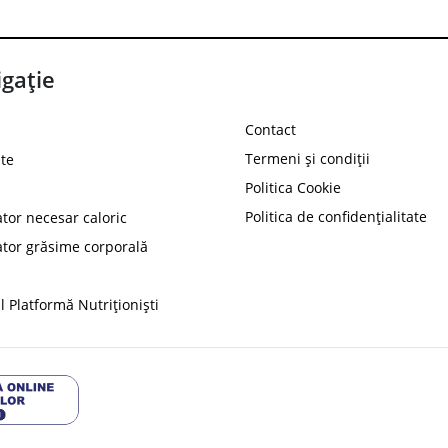
gație
Contact
Termeni și condiții
te
Politica Cookie
Politica de confidențialitate
ator necesar caloric
PROT
ator grăsime corporală
Ai
10%
reducere la
folosind codul
 Platformă Nutriționiști
Profită 