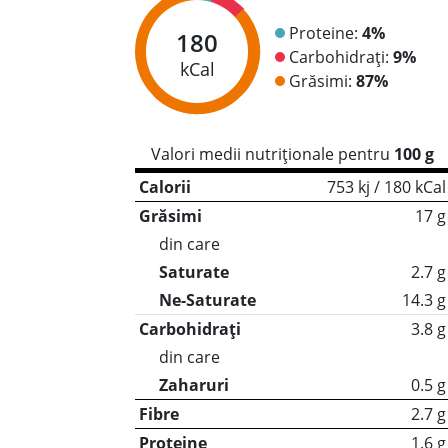
Proteine:
4%
180
Carbohidrați:
9%
kCal
Grăsimi:
87%
Valori medii nutriționale pentru
100 g
Calorii
753 kj / 180 kCal
Grăsimi
17 g
din care
Saturate
2.7 g
Ne-Saturate
14.3 g
Carbohidrați
3.8 g
din care
Zaharuri
0.5 g
Fibre
2.7 g
Proteine
1.6 g