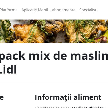
(current)
(current)
Platforma
Aplicație Mobil
Abonamente
Specialiști
 pack mix de masli
Lidl
le
Informații aliment