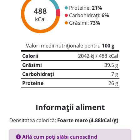
Proteine:
21%
488
Carbohidrați:
6%
kCal
Grăsimi:
73%
Valori medii nutriționale pentru
100 g
Calorii
2042 kj / 488 kCal
Grăsimi
39.5 g
Carbohidrați
7 g
Proteine
26 g
Informații aliment
Densitatea calorică:
Foarte mare (4.88kCal/g)
Află cum poți slăbi cunoscând