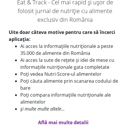
Eat & Track - Cel mai rapid și ușor de
folosit jurnal de nutriție cu alimente
exclusiv din România
Uite doar câteva motive pentru care să încerci
aplicația:
Ai acces la informațiile nutriționale a peste
35.000 de alimente din România
Ai acces la sute de rețete și idei de mese cu
informațiile nutriționale gata completate
Poți vedea Nutri-Score-ul alimentelor
Poți căuta alimente prin scanarea codului de
bare
Poți compara informațiile nutriționale ale
alimentelor
și multe multe altele...
Află mai multe detalii