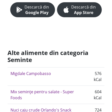
Descarcă din
Descarcă din
Google Play
App Store
Alte alimente din categoria
Seminte
Migdale Campobasso
576
kCal
Mix semințe pentru salate - Super
604
Foods
kCal
Nuci caju crude Orlando's Snack
724