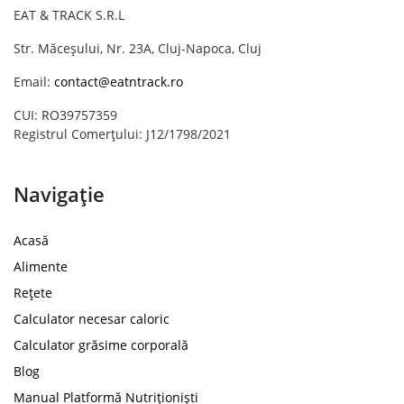
EAT & TRACK S.R.L
Str. Măceșului, Nr. 23A, Cluj-Napoca, Cluj
Email:
contact@eatntrack.ro
CUI: RO39757359
Registrul Comerțului: J12/1798/2021
Navigație
Acasă
Alimente
Rețete
Calculator necesar caloric
Calculator grăsime corporală
Blog
Manual Platformă Nutriționiști