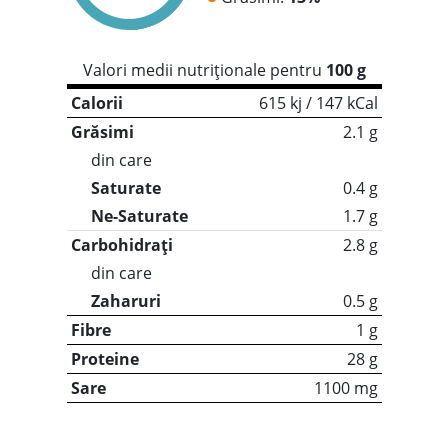
Valori medii nutriționale pentru
100 g
Calorii
615 kj / 147 kCal
Grăsimi
2.1 g
din care
Saturate
0.4 g
Ne-Saturate
1.7 g
Carbohidrați
2.8 g
din care
Zaharuri
0.5 g
Fibre
1 g
Proteine
28 g
Sare
1100 mg