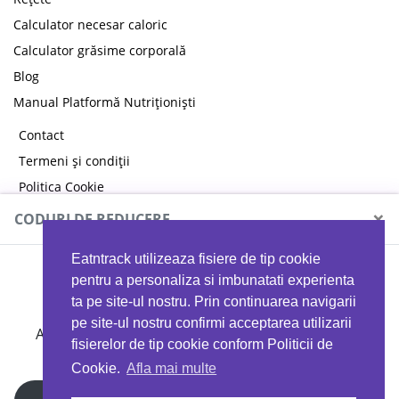
Calculator necesar caloric
Calculator grăsime corporală
Blog
Manual Platformă Nutriționiști
Contact
Termeni și condiții
Politica Cookie
Politica de confidențialitate
×
CODURI DE REDUCERE
Eatntrack utilizeaza fisiere de tip cookie
MYPROTEIN
pentru a personaliza si imbunatati experienta
ta pe site-ul nostru. Prin continuarea navigarii
pe site-ul nostru confirmi acceptarea utilizarii
Ai
40%
reducere la orice comandă folosind codul
fisierelor de tip cookie conform Politicii de
EATTRACK
Cookie.
Afla mai multe