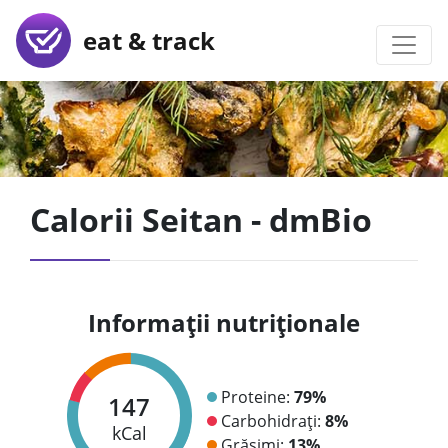
eat & track
Calorii Seitan - dmBio
Informații nutriționale
Proteine:
79%
147
Carbohidrați:
8%
kCal
Grăsimi:
13%