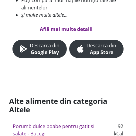
Poți compara informațiile nutriționale ale
alimentelor
și multe multe altele...
Află mai multe detalii
Descarcă din
Descarcă din
Google Play
App Store
Alte alimente din categoria
Altele
Porumb dulce boabe pentru gatit si
92
salate - Bucegi
kCal