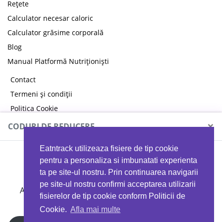
Rețete
Calculator necesar caloric
Calculator grăsime corporală
Blog
Manual Platformă Nutriționiști
Contact
Termeni și condiții
Politica Cookie
Politica de confidențialitate
×
CODURI DE REDUCERE
Eatntrack utilizeaza fisiere de tip cookie
MYPROTEIN
pentru a personaliza si imbunatati experienta
ta pe site-ul nostru. Prin continuarea navigarii
pe site-ul nostru confirmi acceptarea utilizarii
Ai
40%
reducere la orice comandă folosind codul
fisierelor de tip cookie conform Politicii de
EATTRACK
Cookie.
Afla mai multe