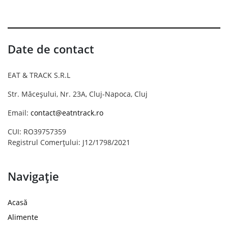
Date de contact
EAT & TRACK S.R.L
Str. Măceșului, Nr. 23A, Cluj-Napoca, Cluj
Email:
contact@eatntrack.ro
CUI: RO39757359
Registrul Comerțului: J12/1798/2021
Navigație
Acasă
Alimente