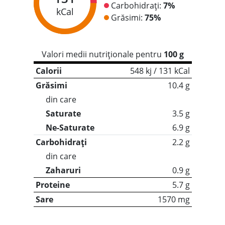
Carbohidrați:
7%
kCal
Grăsimi:
75%
Valori medii nutriționale pentru
100 g
Calorii
548 kj / 131 kCal
Grăsimi
10.4 g
din care
Saturate
3.5 g
Ne-Saturate
6.9 g
Carbohidrați
2.2 g
din care
Zaharuri
0.9 g
Proteine
5.7 g
Sare
1570 mg