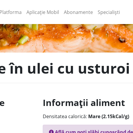
(current)
(current)
Platforma
Aplicație Mobil
Abonamente
Specialiști
e în ulei cu usturoi
le
Informații aliment
Densitatea calorică:
Mare (2.15kCal/g)
Află cum poți slăbi cunoscând de