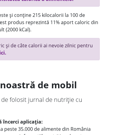
te și conține 215 kilocalorii la 100 de
st produs reprezintă 11% aport caloric din
lt (2000 kCal).
c și de câte calorii ai nevoie zilnic pentru
ici.
a noastră de mobil
 de folosit jurnal de nutriție cu
 încerci aplicația:
le a peste 35.000 de alimente din România