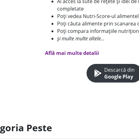
Ai acces la sute de rețete și idei d
completate
Poți vedea Nutri-Score-ul alimente
Poți căuta alimente prin scanarea 
Poți compara informațiile nutrițion
și multe multe altele...
Află mai multe detalii
Descarcă din
Google Play
egoria Peste