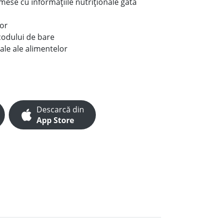
e mese cu informațiile nutriționale gata
lor
codului de bare
ale ale alimentelor
Descarcă din
App Store