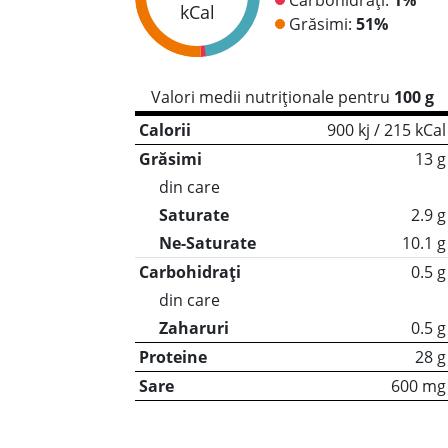
kCal
Grăsimi:
51%
Valori medii nutriționale pentru
100 g
Calorii
900 kj / 215 kCal
Grăsimi
13 g
din care
Saturate
2.9 g
Ne-Saturate
10.1 g
Carbohidrați
0.5 g
din care
Zaharuri
0.5 g
Proteine
28 g
Sare
600 mg