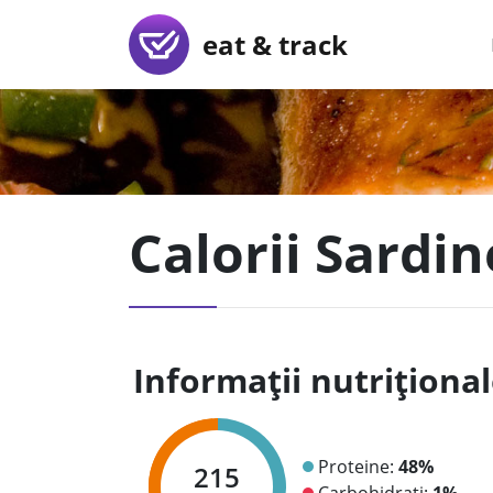
eat & track
Calorii Sardin
Informații nutriționa
Proteine:
48%
215
Carbohidrați:
1%