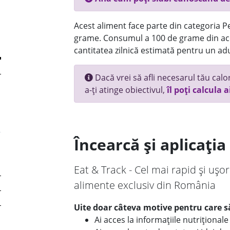
Acest aliment face parte din categoria Pes
grame. Consumul a 100 de grame din ace
cantitatea zilnică estimată pentru un adu
Dacă vrei să afli necesarul tău calori
a-ți atinge obiectivul,
îl poți calcula a
Încearcă și aplicați
Eat & Track - Cel mai rapid și ușor
alimente exclusiv din România
Uite doar câteva motive pentru care să
Ai acces la informațiile nutriționa