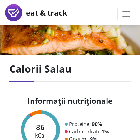
eat & track
Calorii Salau
Informații nutriționale
Proteine:
90%
86
Carbohidrați:
1%
kCal
Grăsimi:
9%