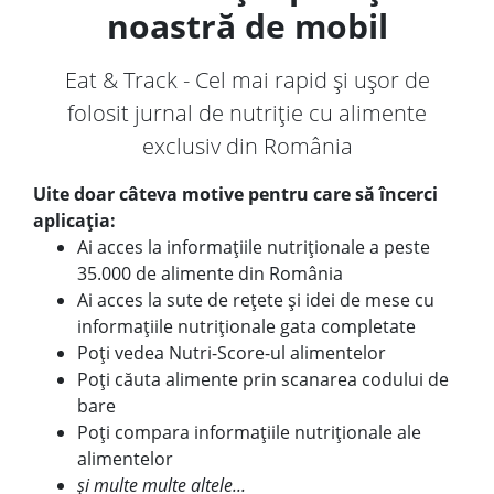
noastră de mobil
Eat & Track - Cel mai rapid și ușor de
folosit jurnal de nutriție cu alimente
exclusiv din România
Uite doar câteva motive pentru care să încerci
aplicația:
Ai acces la informațiile nutriționale a peste
35.000 de alimente din România
Ai acces la sute de rețete și idei de mese cu
informațiile nutriționale gata completate
Poți vedea Nutri-Score-ul alimentelor
Poți căuta alimente prin scanarea codului de
bare
Poți compara informațiile nutriționale ale
alimentelor
și multe multe altele...