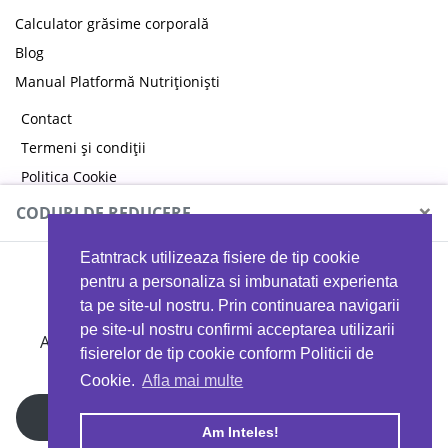
Calculator grăsime corporală
Blog
Manual Platformă Nutriționiști
Contact
Termeni și condiții
Politica Cookie
Politica de confidențialitate
×
CODURI DE REDUCERE
Eatntrack utilizeaza fisiere de tip cookie
MYPROTEIN
pentru a personaliza si imbunatati experienta
ta pe site-ul nostru. Prin continuarea navigarii
pe site-ul nostru confirmi acceptarea utilizarii
Ai
40%
reducere la orice comandă folosind codul
fisierelor de tip cookie conform Politicii de
EATTRACK
Cookie.
Afla mai multe
Profită acum
Am Inteles!