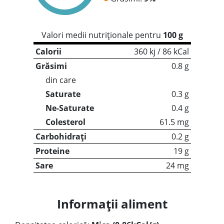
Valori medii nutriționale pentru
100 g
Calorii
360 kj / 86 kCal
Grăsimi
0.8 g
din care
Saturate
0.3 g
Ne-Saturate
0.4 g
Colesterol
61.5 mg
Carbohidrați
0.2 g
Proteine
19 g
Sare
24 mg
Informații aliment