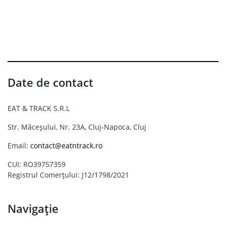
Date de contact
EAT & TRACK S.R.L
Str. Măceșului, Nr. 23A, Cluj-Napoca, Cluj
Email:
contact@eatntrack.ro
CUI: RO39757359
Registrul Comerțului: J12/1798/2021
Navigație