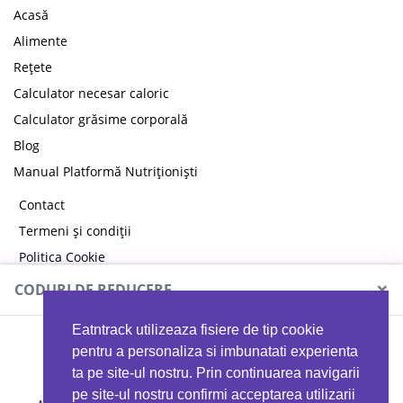
Acasă
Alimente
Rețete
Calculator necesar caloric
Calculator grăsime corporală
Blog
Manual Platformă Nutriționiști
Contact
Termeni și condiții
Politica Cookie
Politica de confidențialitate
×
CODURI DE REDUCERE
Eatntrack utilizeaza fisiere de tip cookie
MYPROTEIN
pentru a personaliza si imbunatati experienta
ta pe site-ul nostru. Prin continuarea navigarii
pe site-ul nostru confirmi acceptarea utilizarii