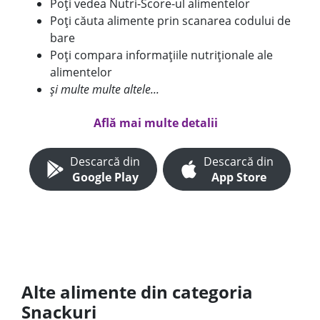
Poți vedea Nutri-Score-ul alimentelor
Poți căuta alimente prin scanarea codului de
bare
Poți compara informațiile nutriționale ale
alimentelor
și multe multe altele...
Află mai multe detalii
Descarcă din
Descarcă din
Google Play
App Store
Alte alimente din categoria
Snackuri