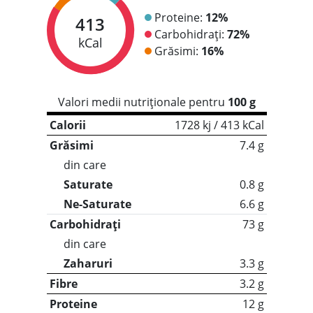
Proteine:
12%
413
Carbohidrați:
72%
kCal
Grăsimi:
16%
Valori medii nutriționale pentru
100 g
Calorii
1728 kj / 413 kCal
Grăsimi
7.4 g
din care
Saturate
0.8 g
Ne-Saturate
6.6 g
Carbohidrați
73 g
din care
Zaharuri
3.3 g
Fibre
3.2 g
Proteine
12 g