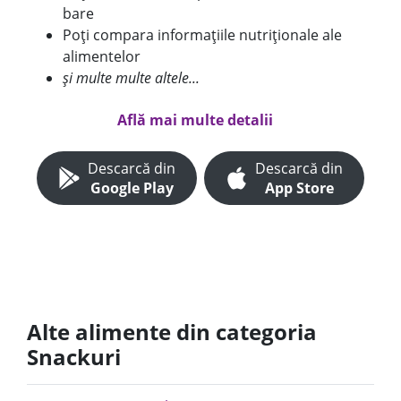
bare
Poți compara informațiile nutriționale ale
alimentelor
și multe multe altele...
Află mai multe detalii
Descarcă din
Descarcă din
Google Play
App Store
Alte alimente din categoria
Snackuri