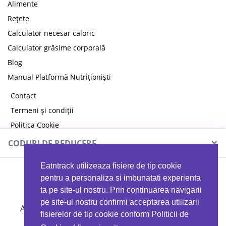
Alimente
Rețete
Calculator necesar caloric
Calculator grăsime corporală
Blog
Manual Platformă Nutriționiști
Contact
Termeni și condiții
Politica Cookie
Politica de confidențialitate
×
CODURI DE REDUCERE
Eatntrack utilizeaza fisiere de tip cookie
MYPROTEIN
pentru a personaliza si imbunatati experienta
ta pe site-ul nostru. Prin continuarea navigarii
pe site-ul nostru confirmi acceptarea utilizarii
Ai
40%
reducere la orice comandă folosind codul
fisierelor de tip cookie conform Politicii de
EATTRACK