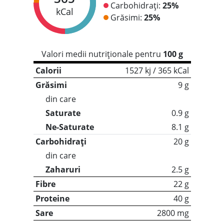
Carbohidrați:
25%
kCal
Grăsimi:
25%
Valori medii nutriționale pentru
100 g
Calorii
1527 kj / 365 kCal
Grăsimi
9 g
din care
Saturate
0.9 g
Ne-Saturate
8.1 g
Carbohidrați
20 g
din care
Zaharuri
2.5 g
Fibre
22 g
Proteine
40 g
Sare
2800 mg