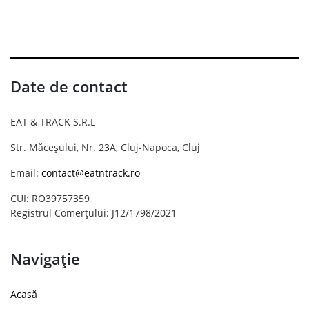
Date de contact
EAT & TRACK S.R.L
Str. Măceșului, Nr. 23A, Cluj-Napoca, Cluj
Email:
contact@eatntrack.ro
CUI: RO39757359
Registrul Comerțului: J12/1798/2021
Navigație
Acasă