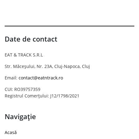
Date de contact
EAT & TRACK S.R.L
Str. Măceșului, Nr. 23A, Cluj-Napoca, Cluj
Email:
contact@eatntrack.ro
CUI: RO39757359
Registrul Comerțului: J12/1798/2021
Navigație
Acasă