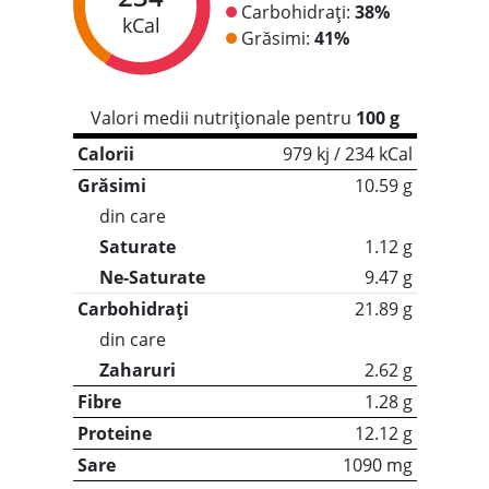
Carbohidrați:
38%
kCal
Grăsimi:
41%
Valori medii nutriționale pentru
100 g
Calorii
979 kj / 234 kCal
Grăsimi
10.59 g
din care
Saturate
1.12 g
Ne-Saturate
9.47 g
Carbohidrați
21.89 g
din care
Zaharuri
2.62 g
Fibre
1.28 g
Proteine
12.12 g
Sare
1090 mg