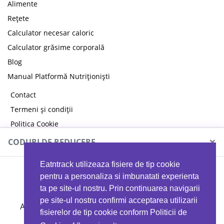
Alimente
Rețete
Calculator necesar caloric
Calculator grăsime corporală
Blog
Manual Platformă Nutriționiști
Contact
Termeni și condiții
Politica Cookie
Politica de confidențialitate
×
CODURI DE REDUCERE
Eatntrack utilizeaza fisiere de tip cookie
MYPROTEIN
pentru a personaliza si imbunatati experienta
ta pe site-ul nostru. Prin continuarea navigarii
pe site-ul nostru confirmi acceptarea utilizarii
Ai
40%
reducere la orice comandă folosind codul
fisierelor de tip cookie conform Politicii de
EATTRACK