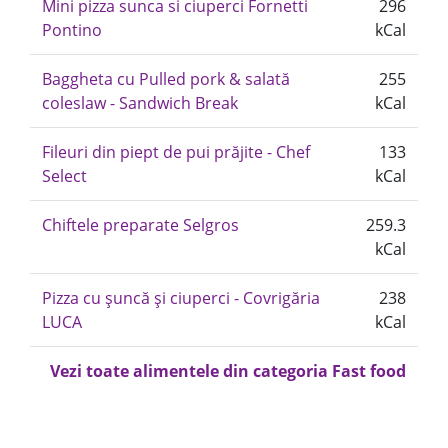
Mini pizza sunca si ciuperci Fornetti
296
Pontino
kCal
Baggheta cu Pulled pork & salată
255
coleslaw - Sandwich Break
kCal
Fileuri din piept de pui prăjite - Chef
133
Select
kCal
Chiftele preparate Selgros
259.3
kCal
Pizza cu șuncă și ciuperci - Covrigăria
238
LUCA
kCal
Vezi toate alimentele din categoria Fast food