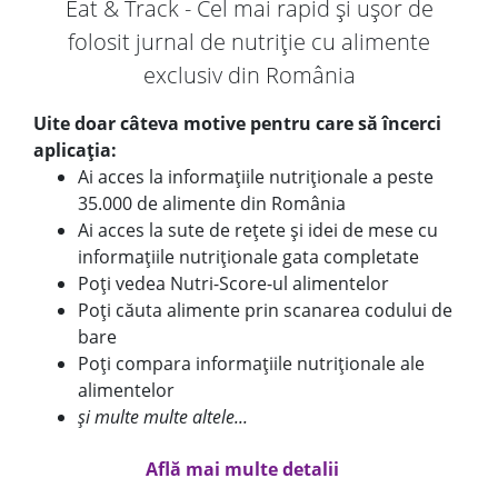
Eat & Track - Cel mai rapid și ușor de
folosit jurnal de nutriție cu alimente
exclusiv din România
Uite doar câteva motive pentru care să încerci
aplicația:
Ai acces la informațiile nutriționale a peste
35.000 de alimente din România
Ai acces la sute de rețete și idei de mese cu
informațiile nutriționale gata completate
Poți vedea Nutri-Score-ul alimentelor
Poți căuta alimente prin scanarea codului de
bare
Poți compara informațiile nutriționale ale
alimentelor
și multe multe altele...
Află mai multe detalii