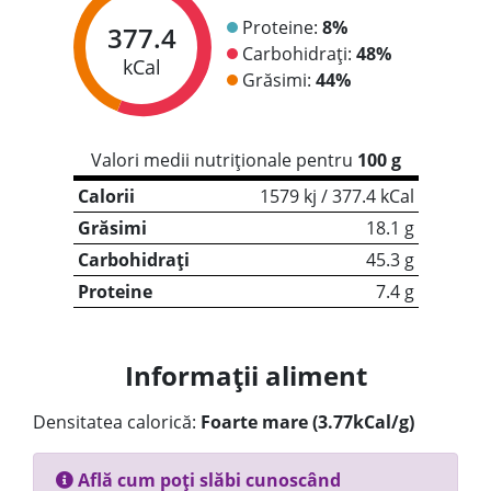
Proteine:
8%
377.4
Carbohidrați:
48%
kCal
Grăsimi:
44%
Valori medii nutriționale pentru
100 g
Calorii
1579 kj / 377.4 kCal
Grăsimi
18.1 g
Carbohidrați
45.3 g
Proteine
7.4 g
Informații aliment
Densitatea calorică:
Foarte mare (3.77kCal/g)
Află cum poți slăbi cunoscând