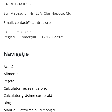
EAT & TRACK S.R.L
Str. Măceșului, Nr. 23A, Cluj-Napoca, Cluj
Email:
contact@eatntrack.ro
CUI: RO39757359
Registrul Comerțului: J12/1798/2021
Navigație
Acasă
Alimente
Rețete
Calculator necesar caloric
Calculator grăsime corporală
Blog
Manual Platformă Nutriționiști