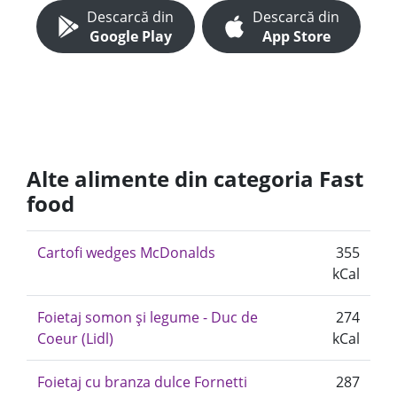
Descarcă din
Descarcă din
Google Play
App Store
Alte alimente din categoria Fast
food
Cartofi wedges McDonalds
355
kCal
Foietaj somon și legume - Duc de
274
Coeur (Lidl)
kCal
Foietaj cu branza dulce Fornetti
287