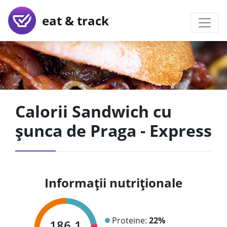
eat & track
Calorii Sandwich cu
șunca de Praga - Express
Informații nutriționale
Proteine:
22%
186.1