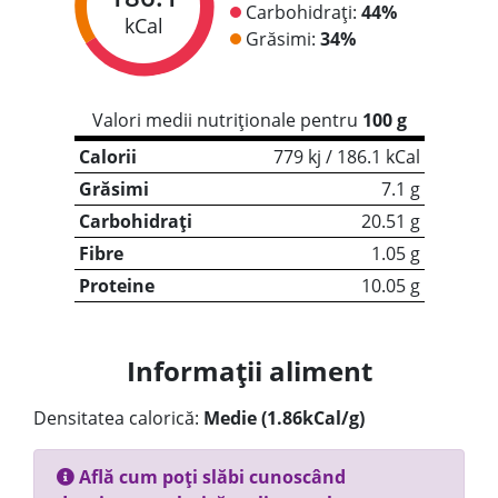
Carbohidrați:
44%
kCal
Grăsimi:
34%
Valori medii nutriționale pentru
100 g
Calorii
779 kj / 186.1 kCal
Grăsimi
7.1 g
Carbohidrați
20.51 g
Fibre
1.05 g
Proteine
10.05 g
Informații aliment
Densitatea calorică:
Medie (1.86kCal/g)
Află cum poți slăbi cunoscând