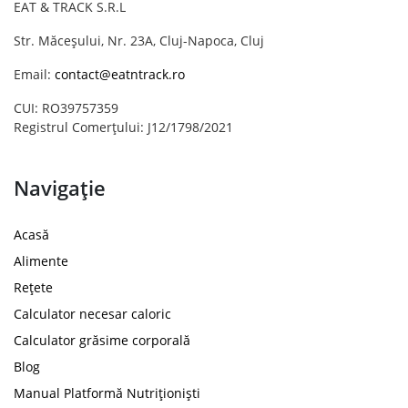
EAT & TRACK S.R.L
Str. Măceșului, Nr. 23A, Cluj-Napoca, Cluj
Email:
contact@eatntrack.ro
CUI: RO39757359
Registrul Comerțului: J12/1798/2021
Navigație
Acasă
Alimente
Rețete
Calculator necesar caloric
Calculator grăsime corporală
Blog
Manual Platformă Nutriționiști