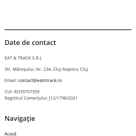
Date de contact
EAT & TRACK S.R.L
Str. Măceșului, Nr. 23A, Cluj-Napoca, Cluj
Email:
contact@eatntrack.ro
CUI: RO39757359
Registrul Comerțului: J12/1798/2021
Navigație
Acasă