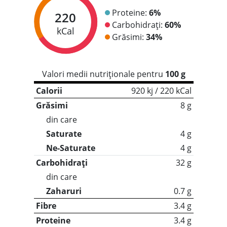
Proteine:
6%
220
Carbohidrați:
60%
kCal
Grăsimi:
34%
Valori medii nutriționale pentru
100 g
Calorii
920 kj / 220 kCal
Grăsimi
8 g
din care
Saturate
4 g
Ne-Saturate
4 g
Carbohidrați
32 g
din care
Zaharuri
0.7 g
Fibre
3.4 g
Proteine
3.4 g