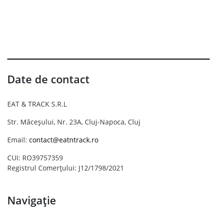
Date de contact
EAT & TRACK S.R.L
Str. Măceșului, Nr. 23A, Cluj-Napoca, Cluj
Email:
contact@eatntrack.ro
CUI: RO39757359
Registrul Comerțului: J12/1798/2021
Navigație