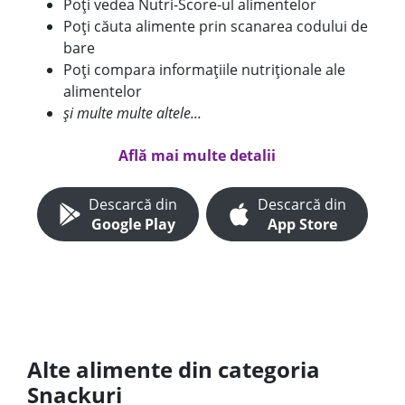
Poți vedea Nutri-Score-ul alimentelor
Poți căuta alimente prin scanarea codului de
bare
Poți compara informațiile nutriționale ale
alimentelor
și multe multe altele...
Află mai multe detalii
Descarcă din
Descarcă din
Google Play
App Store
Alte alimente din categoria
Snackuri