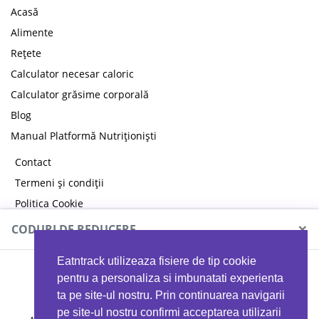
Acasă
Alimente
Rețete
Calculator necesar caloric
Calculator grăsime corporală
Blog
Manual Platformă Nutriționiști
Contact
Termeni și condiții
Politica Cookie
Politica de confidențialitate
×
CODURI DE REDUCERE
Eatntrack utilizeaza fisiere de tip cookie
MYPROTEIN
pentru a personaliza si imbunatati experienta
ta pe site-ul nostru. Prin continuarea navigarii
pe site-ul nostru confirmi acceptarea utilizarii