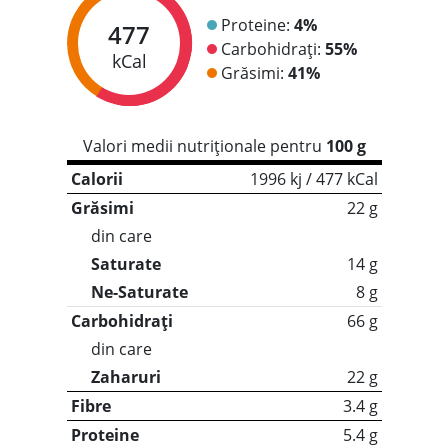
Proteine:
4%
477
Carbohidrați:
55%
kCal
Grăsimi:
41%
Valori medii nutriționale pentru
100 g
Calorii
1996 kj / 477 kCal
Grăsimi
22 g
din care
Saturate
14 g
Ne-Saturate
8 g
Carbohidrați
66 g
din care
Zaharuri
22 g
Fibre
3.4 g
Proteine
5.4 g