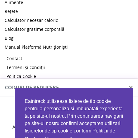
Alimente
Rețete
Calculator necesar caloric
Calculator grăsime corporală
Blog
Manual Platformă Nutriționiști
Contact
Termeni și condiții
Politica Cookie
Politica de confidențialitate
×
CODURI DE REDUCERE
Eatntrack utilizeaza fisiere de tip cookie
MYPROTEIN
pentru a personaliza si imbunatati experienta
ta pe site-ul nostru. Prin continuarea navigarii
pe site-ul nostru confirmi acceptarea utilizarii
Ai
40%
reducere la orice comandă folosind codul
fisierelor de tip cookie conform Politicii de
EATTRACK