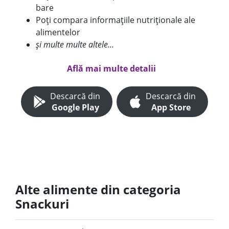
bare
Poți compara informațiile nutriționale ale
alimentelor
și multe multe altele...
Află mai multe detalii
Descarcă din
Descarcă din
Google Play
App Store
Alte alimente din categoria
Snackuri