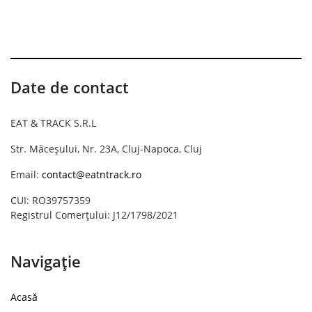
Date de contact
EAT & TRACK S.R.L
Str. Măceșului, Nr. 23A, Cluj-Napoca, Cluj
Email:
contact@eatntrack.ro
CUI: RO39757359
Registrul Comerțului: J12/1798/2021
Navigație
Acasă