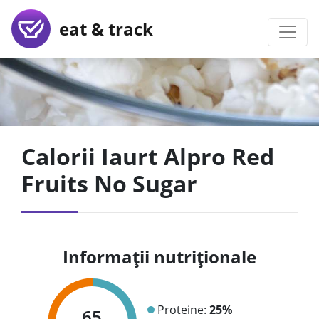
eat & track
Calorii Iaurt Alpro Red
Fruits No Sugar
Informații nutriționale
Proteine:
25%
65