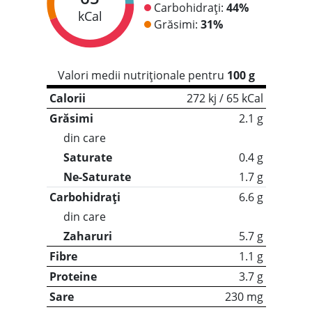
Carbohidrați:
44%
kCal
Grăsimi:
31%
Valori medii nutriționale pentru
100 g
Calorii
272 kj / 65 kCal
Grăsimi
2.1 g
din care
Saturate
0.4 g
Ne-Saturate
1.7 g
Carbohidrați
6.6 g
din care
Zaharuri
5.7 g
Fibre
1.1 g
Proteine
3.7 g
Sare
230 mg