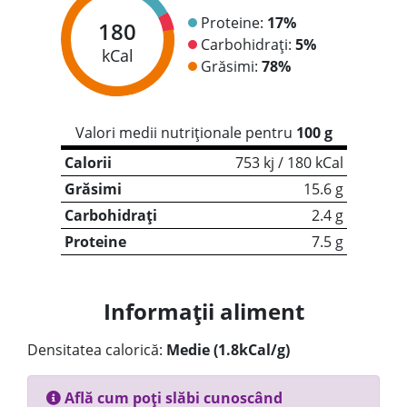
Proteine:
17%
180
Carbohidrați:
5%
kCal
Grăsimi:
78%
Valori medii nutriționale pentru
100 g
Calorii
753 kj / 180 kCal
Grăsimi
15.6 g
Carbohidrați
2.4 g
Proteine
7.5 g
Informații aliment
Densitatea calorică:
Medie (1.8kCal/g)
Află cum poți slăbi cunoscând