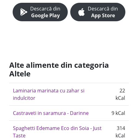
Descarcă din
Descarcă din
Google Play
App Store
Alte alimente din categoria
Altele
Laminaria marinata cu zahar si
22
indulcitor
kCal
Castraveti in saramura - Darinne
9 kCal
Spaghetti Edemame Eco din Soia - Just
314
Taste
kCal