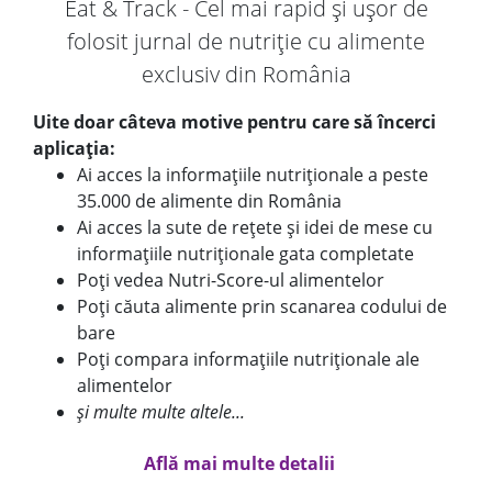
Eat & Track - Cel mai rapid și ușor de
folosit jurnal de nutriție cu alimente
exclusiv din România
Uite doar câteva motive pentru care să încerci
aplicația:
Ai acces la informațiile nutriționale a peste
35.000 de alimente din România
Ai acces la sute de rețete și idei de mese cu
informațiile nutriționale gata completate
Poți vedea Nutri-Score-ul alimentelor
Poți căuta alimente prin scanarea codului de
bare
Poți compara informațiile nutriționale ale
alimentelor
și multe multe altele...
Află mai multe detalii