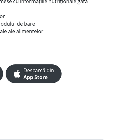
e mese cu informațiile nutriționale gata
lor
codului de bare
ale ale alimentelor
Descarcă din
App Store