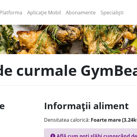
(current)
(current)
Platforma
Aplicație Mobil
Abonamente
Specialiști
a de curmale GymB
le
Informații aliment
Densitatea calorică:
Foarte mare (3.24k
Află cum poți slăbi cunoscând de