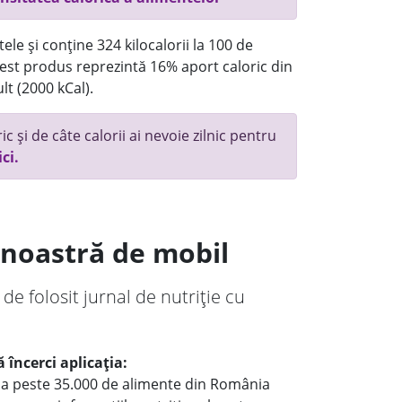
ele și conține 324 kilocalorii la 100 de
st produs reprezintă 16% aport caloric din
lt (2000 kCal).
c și de câte calorii ai nevoie zilnic pentru
ici.
a noastră de mobil
 de folosit jurnal de nutriție cu
 încerci aplicația:
le a peste 35.000 de alimente din România