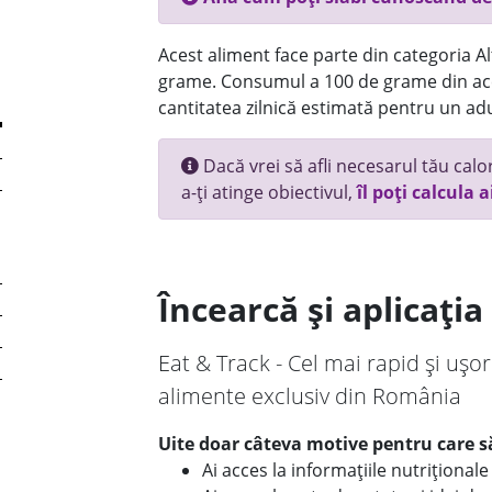
Acest aliment face parte din categoria Alt
grame. Consumul a 100 de grame din ace
cantitatea zilnică estimată pentru un adu
Dacă vrei să afli necesarul tău calori
a-ți atinge obiectivul,
îl poți calcula a
Încearcă și aplicați
Eat & Track - Cel mai rapid și ușor
alimente exclusiv din România
Uite doar câteva motive pentru care să
Ai acces la informațiile nutriționa