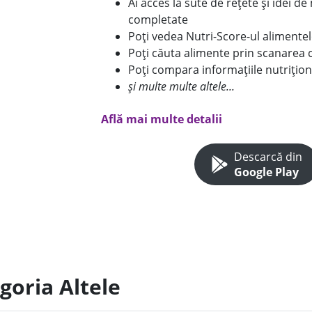
Ai acces la sute de rețete și idei d
completate
Poți vedea Nutri-Score-ul alimente
Poți căuta alimente prin scanarea 
Poți compara informațiile nutrițion
și multe multe altele...
Află mai multe detalii
Descarcă din
Google Play
goria Altele