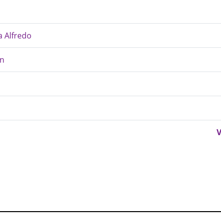
a Alfredo
in
V