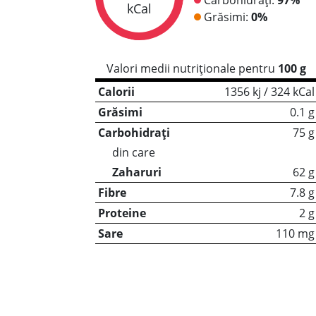
kCal
Grăsimi:
0%
Valori medii nutriționale pentru
100 g
Calorii
1356 kj / 324 kCal
Grăsimi
0.1 g
Carbohidrați
75 g
din care
Zaharuri
62 g
Fibre
7.8 g
Proteine
2 g
Sare
110 mg