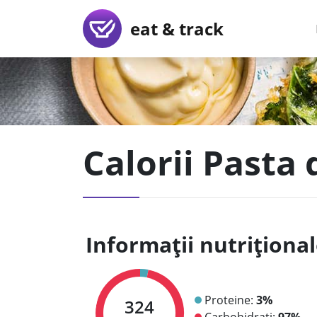
eat & track
Calorii Past
Informații nutriționa
Proteine:
3%
324
Carbohidrați:
97%