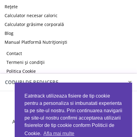
Rețete
Calculator necesar caloric
Calculator grăsime corporală
Blog
Manual Platformă Nutriționiști
Contact
Termeni și condiții
Politica Cookie
Politica de confidențialitate
×
CODURI DE REDUCERE
Eatntrack utilizeaza fisiere de tip cookie
MYPROTEIN
pentru a personaliza si imbunatati experienta
ta pe site-ul nostru. Prin continuarea navigarii
pe site-ul nostru confirmi acceptarea utilizarii
Ai
40%
reducere la orice comandă folosind codul
fisierelor de tip cookie conform Politicii de
EATTRACK
Cookie.
Afla mai multe