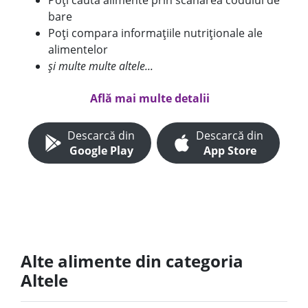
Poți căuta alimente prin scanarea codului de
bare
Poți compara informațiile nutriționale ale
alimentelor
și multe multe altele...
Află mai multe detalii
Descarcă din
Descarcă din
Google Play
App Store
Alte alimente din categoria
Altele