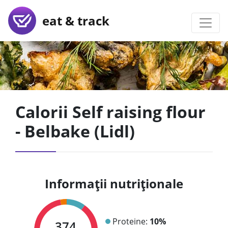
eat & track
Calorii Self raising flour
- Belbake (Lidl)
Informații nutriționale
Proteine:
10%
374