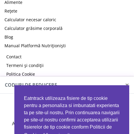
Alimente
Rețete
Calculator necesar caloric
Calculator grăsime corporală
Blog
Manual Platformă Nutriționiști
Contact
Termeni și condiții
Politica Cookie
Politica de confidențialitate
×
CODURI DE REDUCERE
Eatntrack utilizeaza fisiere de tip cookie
MYPROTEIN
pentru a personaliza si imbunatati experienta
ta pe site-ul nostru. Prin continuarea navigarii
pe site-ul nostru confirmi acceptarea utilizarii
Ai
40%
reducere la orice comandă folosind codul
fisierelor de tip cookie conform Politicii de
EATTRACK