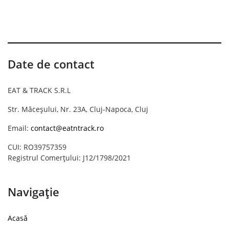
Date de contact
EAT & TRACK S.R.L
Str. Măceșului, Nr. 23A, Cluj-Napoca, Cluj
Email:
contact@eatntrack.ro
CUI: RO39757359
Registrul Comerțului: J12/1798/2021
Navigație
Acasă