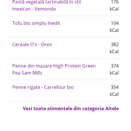
Pastă vegetală tartinabilă în stil
176
mexican - Vemondo
kCal
Tofu bio simplu Inedit
104
kCal
Cereale O's - Oreo
382
kCal
Penne din mazare High Protein Green
374
Pea Sam Mills
kCal
Penne rigate - Carrefour bio
354
kCal
Vezi toate alimentele din categoria Altele