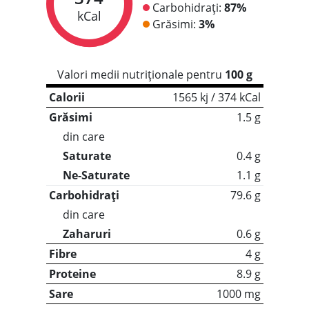
Carbohidrați:
87%
kCal
Grăsimi:
3%
Valori medii nutriționale pentru
100 g
Calorii
1565 kj / 374 kCal
Grăsimi
1.5 g
din care
Saturate
0.4 g
Ne-Saturate
1.1 g
Carbohidrați
79.6 g
din care
Zaharuri
0.6 g
Fibre
4 g
Proteine
8.9 g
Sare
1000 mg