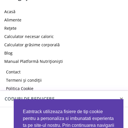
Acasă
Alimente
Rețete
Calculator necesar caloric
Calculator grăsime corporală
Blog
Manual Platformă Nutriționiști
Contact
Termeni și condiții
Politica Cookie
Politica de confidențialitate
×
CODURI DE REDUCERE
Eatntrack utilizeaza fisiere de tip cookie
MYPROTEIN
pentru a personaliza si imbunatati experienta
ta pe site-ul nostru. Prin continuarea navigarii