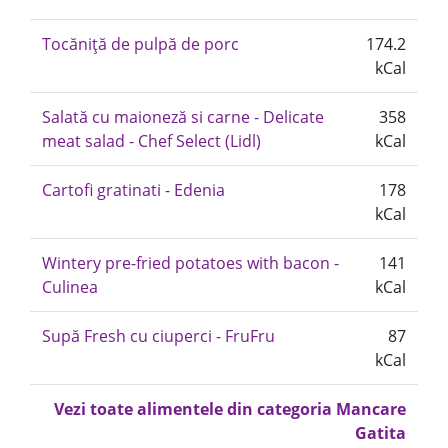
Tocăniță de pulpă de porc
174.2
kCal
Salată cu maioneză si carne - Delicate
358
meat salad - Chef Select (Lidl)
kCal
Cartofi gratinati - Edenia
178
kCal
Wintery pre-fried potatoes with bacon -
141
Culinea
kCal
Supă Fresh cu ciuperci - FruFru
87
kCal
Vezi toate alimentele din categoria Mancare
Gatita