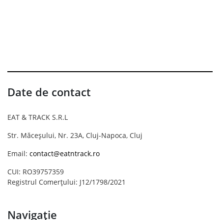
Date de contact
EAT & TRACK S.R.L
Str. Măceșului, Nr. 23A, Cluj-Napoca, Cluj
Email:
contact@eatntrack.ro
CUI: RO39757359
Registrul Comerțului: J12/1798/2021
Navigație