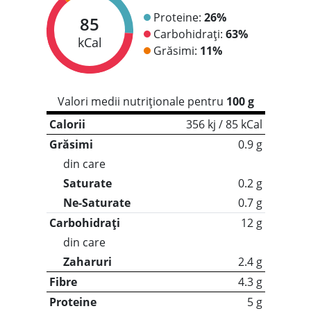
Proteine:
26%
85
Carbohidrați:
63%
kCal
Grăsimi:
11%
Valori medii nutriționale pentru
100 g
Calorii
356 kj / 85 kCal
Grăsimi
0.9 g
din care
Saturate
0.2 g
Ne-Saturate
0.7 g
Carbohidrați
12 g
din care
Zaharuri
2.4 g
Fibre
4.3 g
Proteine
5 g