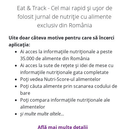
Eat & Track - Cel mai rapid și ușor de
folosit jurnal de nutriție cu alimente
exclusiv din România
Uite doar câteva motive pentru care să încerci
aplicația:
Ai acces la informațiile nutriționale a peste
35.000 de alimente din România
Ai acces la sute de rețete și idei de mese cu
informațiile nutriționale gata completate
Poți vedea Nutri-Score-ul alimentelor
Poți căuta alimente prin scanarea codului de
bare
Poți compara informațiile nutriționale ale
alimentelor
și multe multe altele...
Află mai multe detalii