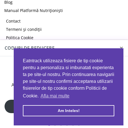
Blog
Manual Platformă Nutriționiști
Contact
Termeni și condiții
Politica Cookie
Politica de confidențialitate
×
CODURI DE REDUCERE
Eatntrack utilizeaza fisiere de tip cookie
MYPROTEIN
pentru a personaliza si imbunatati experienta
ta pe site-ul nostru. Prin continuarea navigarii
pe site-ul nostru confirmi acceptarea utilizarii
Ai
40%
reducere la orice comandă folosind codul
fisierelor de tip cookie conform Politicii de
EATTRACK
Cookie.
Afla mai multe
Profită acum
Am Inteles!
Copyright © 2026 EAT & TRACK S.R.L