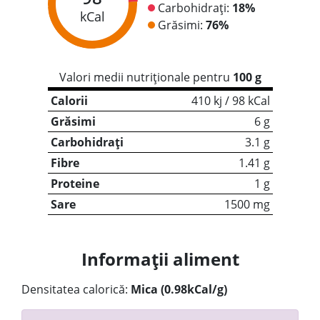
Carbohidrați:
18%
kCal
Grăsimi:
76%
Valori medii nutriționale pentru
100 g
Calorii
410 kj / 98 kCal
Grăsimi
6 g
Carbohidrați
3.1 g
Fibre
1.41 g
Proteine
1 g
Sare
1500 mg
Informații aliment
Densitatea calorică:
Mica (0.98kCal/g)