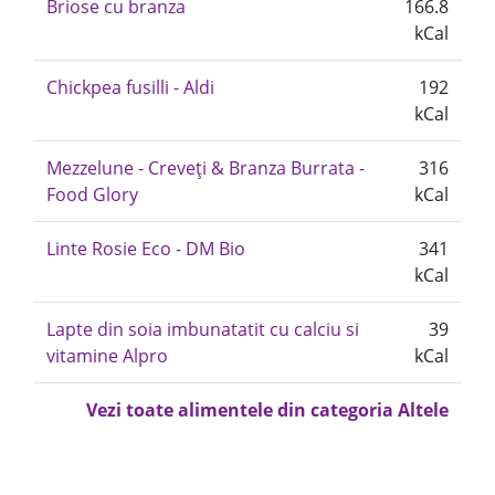
Briose cu branza
166.8
kCal
Chickpea fusilli - Aldi
192
kCal
Mezzelune - Creveți & Branza Burrata -
316
Food Glory
kCal
Linte Rosie Eco - DM Bio
341
kCal
Lapte din soia imbunatatit cu calciu si
39
vitamine Alpro
kCal
Vezi toate alimentele din categoria Altele