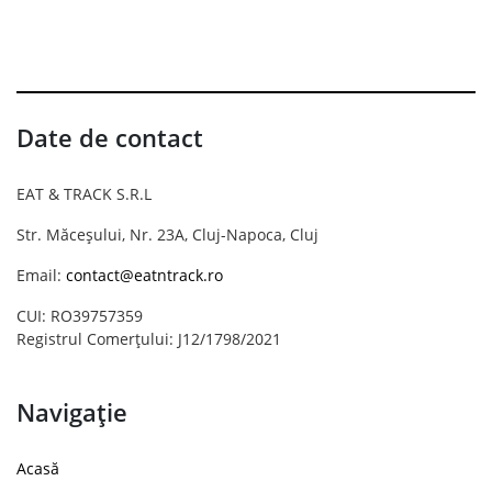
Date de contact
EAT & TRACK S.R.L
Str. Măceșului, Nr. 23A, Cluj-Napoca, Cluj
Email:
contact@eatntrack.ro
CUI: RO39757359
Registrul Comerțului: J12/1798/2021
Navigație
Acasă