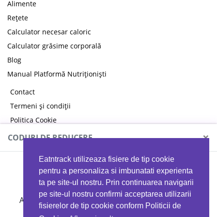
Alimente
Rețete
Calculator necesar caloric
Calculator grăsime corporală
Blog
Manual Platformă Nutriționiști
Contact
Termeni și condiții
Politica Cookie
Politica de confidențialitate
×
CODURI DE REDUCERE
Eatntrack utilizeaza fisiere de tip cookie
MYPROTEIN
pentru a personaliza si imbunatati experienta
ta pe site-ul nostru. Prin continuarea navigarii
pe site-ul nostru confirmi acceptarea utilizarii
Ai
40%
reducere la orice comandă folosind codul
fisierelor de tip cookie conform Politicii de
EATTRACK