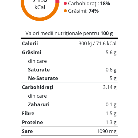
Carbohidrați:
18%
kCal
Grăsimi:
74%
Valori medii nutriționale pentru
100 g
Calorii
300 kj / 71.6 kCal
Grăsimi
5.6 g
din care
Saturate
0.6 g
Ne-Saturate
5 g
Carbohidrați
3.14 g
din care
Zaharuri
0.1 g
Fibre
1.5 g
Proteine
1.3 g
Sare
1090 mg