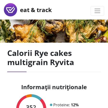
eat & track
Calorii Rye cakes
multigrain Ryvita
Informații nutriționale
Proteine:
12%
352