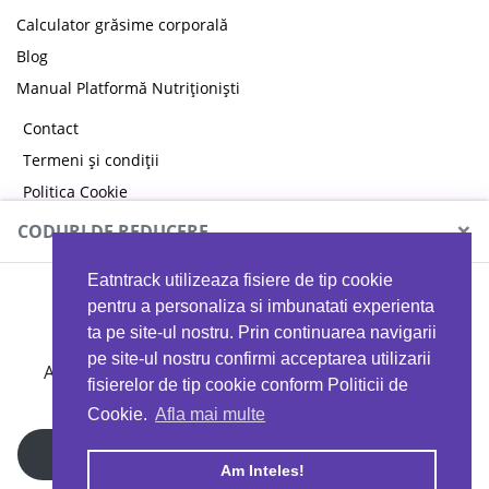
Calculator grăsime corporală
Blog
Manual Platformă Nutriționiști
Contact
Termeni și condiții
Politica Cookie
Politica de confidențialitate
×
CODURI DE REDUCERE
Eatntrack utilizeaza fisiere de tip cookie
MYPROTEIN
pentru a personaliza si imbunatati experienta
ta pe site-ul nostru. Prin continuarea navigarii
pe site-ul nostru confirmi acceptarea utilizarii
Ai
40%
reducere la orice comandă folosind codul
fisierelor de tip cookie conform Politicii de
EATTRACK
Cookie.
Afla mai multe
Profită acum
Am Inteles!