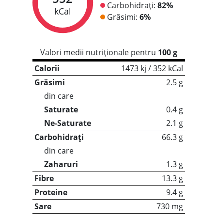
Carbohidrați:
82%
kCal
Grăsimi:
6%
Valori medii nutriționale pentru
100 g
Calorii
1473 kj / 352 kCal
Grăsimi
2.5 g
din care
Saturate
0.4 g
Ne-Saturate
2.1 g
Carbohidrați
66.3 g
din care
Zaharuri
1.3 g
Fibre
13.3 g
Proteine
9.4 g
Sare
730 mg