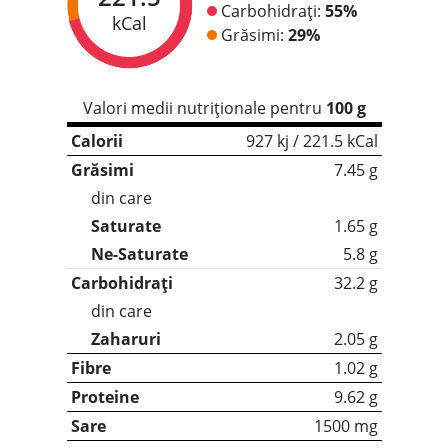
Carbohidrați:
55%
kCal
Grăsimi:
29%
Valori medii nutriționale pentru
100 g
Calorii
927 kj / 221.5 kCal
Grăsimi
7.45 g
din care
Saturate
1.65 g
Ne-Saturate
5.8 g
Carbohidrați
32.2 g
din care
Zaharuri
2.05 g
Fibre
1.02 g
Proteine
9.62 g
Sare
1500 mg