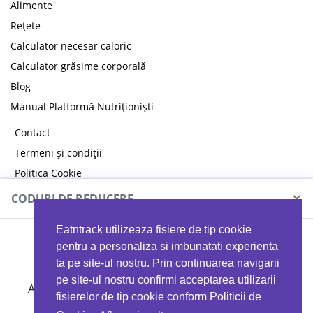
Alimente
Rețete
Calculator necesar caloric
Calculator grăsime corporală
Blog
Manual Platformă Nutriționiști
Contact
Termeni și condiții
Politica Cookie
Politica de confidențialitate
×
CODURI DE REDUCERE
Eatntrack utilizeaza fisiere de tip cookie
MYPROTEIN
pentru a personaliza si imbunatati experienta
ta pe site-ul nostru. Prin continuarea navigarii
pe site-ul nostru confirmi acceptarea utilizarii
Ai
40%
reducere la orice comandă folosind codul
fisierelor de tip cookie conform Politicii de
EATTRACK