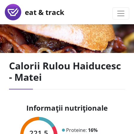
eat & track
Calorii Rulou Haiducesc
- Matei
Informații nutriționale
Proteine:
16%
221.5