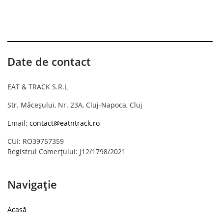
Date de contact
EAT & TRACK S.R.L
Str. Măceșului, Nr. 23A, Cluj-Napoca, Cluj
Email:
contact@eatntrack.ro
CUI: RO39757359
Registrul Comerțului: J12/1798/2021
Navigație
Acasă