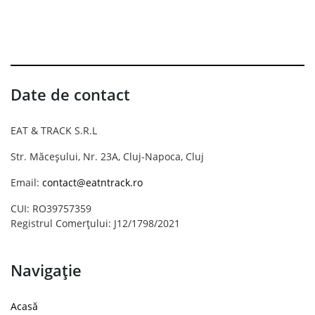
Date de contact
EAT & TRACK S.R.L
Str. Măceșului, Nr. 23A, Cluj-Napoca, Cluj
Email:
contact@eatntrack.ro
CUI: RO39757359
Registrul Comerțului: J12/1798/2021
Navigație
Acasă