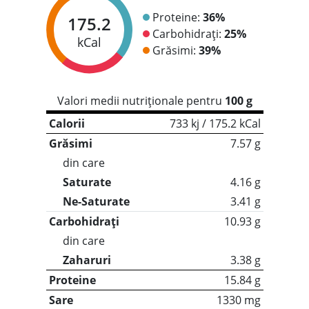
Proteine:
36%
175.2
Carbohidrați:
25%
kCal
Grăsimi:
39%
Valori medii nutriționale pentru
100 g
Calorii
733 kj / 175.2 kCal
Grăsimi
7.57 g
din care
Saturate
4.16 g
Ne-Saturate
3.41 g
Carbohidrați
10.93 g
din care
Zaharuri
3.38 g
Proteine
15.84 g
Sare
1330 mg