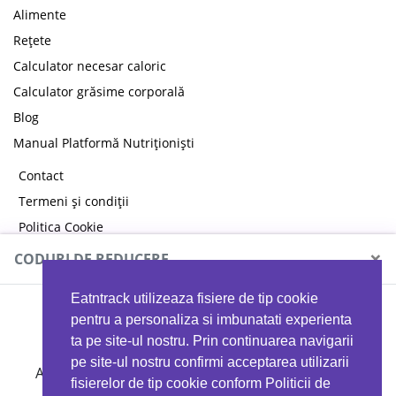
Alimente
Rețete
Calculator necesar caloric
Calculator grăsime corporală
Blog
Manual Platformă Nutriționiști
Contact
Termeni și condiții
Politica Cookie
Politica de confidențialitate
×
CODURI DE REDUCERE
Eatntrack utilizeaza fisiere de tip cookie
MYPROTEIN
pentru a personaliza si imbunatati experienta
ta pe site-ul nostru. Prin continuarea navigarii
pe site-ul nostru confirmi acceptarea utilizarii
Ai
40%
reducere la orice comandă folosind codul
fisierelor de tip cookie conform Politicii de
EATTRACK